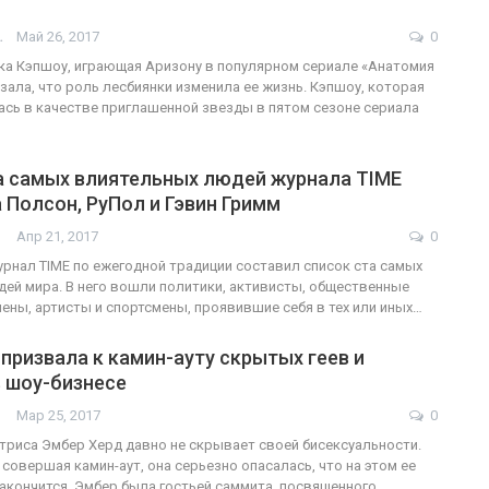
АШОТ
Май 26, 2017
0
ФОТО
а Кэпшоу, играющая Аризону в популярном сериале «Анатомия
азала, что роль лесбиянки изменила ее жизнь. Кэпшоу, которая
Марши равенства, сопротивления
сь в качестве приглашенной звезды в пятом сезоне сериала
, 2017
и протеста в США
та самых влиятельных людей журнала TIME
ГЕЙ-АЛЬЯНС УКРАИНА
0
Июн 13, 2017
0
 Полсон, РуПол и Гэвин Гримм
Апр 21, 2017
0
рнал TIME по ежегодной традиции составил список ста самых
ей мира. В него вошли политики, активисты, общественные
мены, артисты и спортсмены, проявившие себя в тех или иных…
призвала к камин-ауту скрытых геев и
в шоу-бизнесе
Мар 25, 2017
0
триса Эмбер Херд давно не скрывает своей бисексуальности.
 совершая камин-аут, она серьезно опасалась, что на этом ее
закончится. Эмбер была гостьей саммита, посвященного…