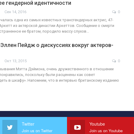
ее гендерной идентичности
Сен 14, 2016
0
нчалась одна из самых известных трансгендерных актрис, 47-
Аркетт из актерской династии Аркеттов. Сообщение о смерти
страненное ее братом, породило массу слухов…
 Эллен Пейдж о дискуссиях вокруг актеров-
Окт 13, 2015
0
зывания Мэтта Дэймона, очень дружественного в отношении
 понравились, поскольку были расценены как совет
еть в шкафу». Напомним, что в интервью британскому изданию
Twitter
Youtube
Join us on Twitter
Join us on Youtube