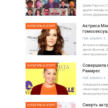
Джим Парсонс, Л
другие звезды и
Эллен ДеДженен
Актриса Мэн
КУЛЬТУРА И СПОРТ
гомосексуа
ГЕЙ-АЛЬЯНС УКРАИНА
Актриса и певиц
двоих братьев. 
никогда раньше 
Совершила 
КУЛЬТУРА И СПОРТ
Рамирес
ГЕЙ-АЛЬЯНС УКРАИНА
Совершила камин
«Анатомия страс
бисексуалку Кэл
Смерть акт
КУЛЬТУРА И СПОРТ