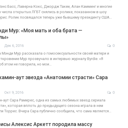
энс Басс, Лаверна Кокс, Джордж Такеи, Алан Камминг и многие
з числа открытых ЛГБТ снялись в ролике, показанном в шоу
рис. Ролик посвящался теперь уже бывшему президенту США…
ди Мур: «Моя мать и оба брата —
лы»
Дек 6, 2016
0
а Мэнди Мур рассказала о гомосексуальности своей матери и
Откровение Мур прозвучало в интервью журналу Byrdie. «Я
об этом не говорила, но мои…
камин-аут звезда «Анатомии страсти» Сара
Окт 9, 2016
0
-аут Сара Рамирес, одна из самых любимых звезд сериала
ти», которая вплоть до предыдущего сезона играла в нем
ли Торрес. Вчера Сара публично сообщила, что сама является…
рисы Алексис Аркетт породила массу