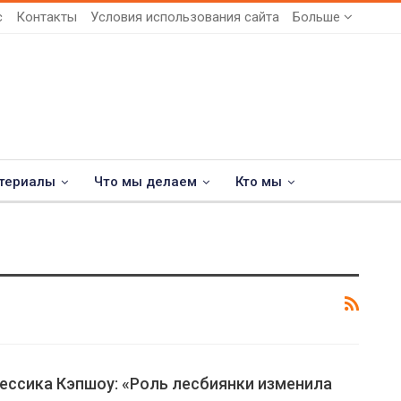
с
Контакты
Условия использования сайта
Больше
териалы
Что мы делаем
Кто мы
ессика Кэпшоу: «Роль лесбиянки изменила