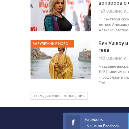
вопросов о 
ГЕЙ-АЛЬЯНС УКРАИНА
11 сентября ско
летняя Алексис 
Алексис, распро
Бен Уишоу и
ЗАРУБЕЖНЫЕ НОВОСТИ
геев
ГЕЙ-АЛЬЯНС УКРАИНА
Недавние выска
ЛГБТ, многим не
«продолжать сид
The…
ПРЕДЫДУЩИЕ СООБЩЕНИЯ
Facebook
Join us on Facebook