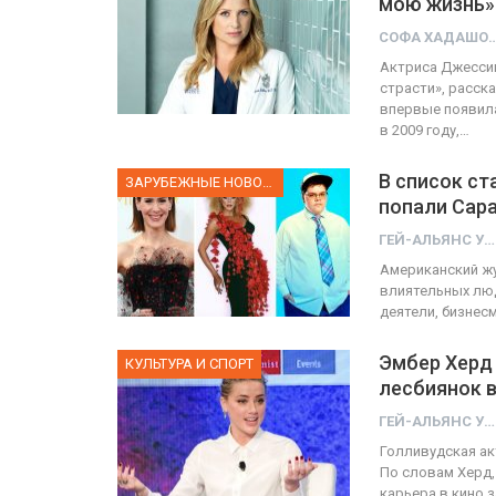
мою жизнь»
СОФА ХАД
ОТО
Актриса Джессик
страсти», расск
ФОТО
тпраздновали
впервые появила
в 2009 году,…
ю гей-браков
Марш равенства в Киеве
В список с
УКРАИНА
ГЕЙ-АЛЬЯНС УКРАИНА
ЗАРУБЕЖНЫЕ НОВОСТИ
Июл 2, 2017
0
Июн 20, 2017
попали Сара
ГЕЙ-АЛЬЯНС УКРАИНА
Американский жу
влиятельных люд
деятели, бизнес
Эмбер Херд 
КУЛЬТУРА И СПОРТ
лесбиянок 
ГЕЙ-АЛЬЯНС УКРАИНА
Голливудская ак
По словам Херд,
карьера в кино 