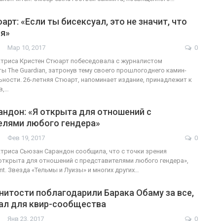
арт: «Если ты бисексуал, это не значит, что
ся»
Мар 10, 2017
0
триса Кристен Стюарт побеседовала с журналистом
ты The Guardian, затронув тему своего прошлогоднего камин-
льности. 26-летняя Стюарт, напоминает издание, принадлежит к
в,…
ндон: «Я открыта для отношений с
елями любого гендера»
Фев 19, 2017
0
триса Сьюзан Сарандон сообщила, что с точки зрения
открыта для отношений с представителями любого гендера»,
t. Звезда «Тельмы и Луизы» и многих других…
итости поблагодарили Барака Обаму за все,
лал для квир-сообщества
Янв 23, 2017
0