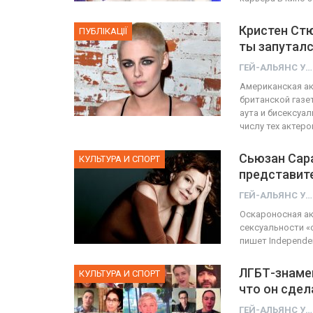
Кристен Стю
ПУБЛІКАЦІЇ
ты запутал
ГЕЙ-АЛЬЯНС УКРАИНА
Американская ак
британской газе
аута и бисексуа
числу тех актеро
Сьюзан Сара
КУЛЬТУРА И СПОРТ
представит
ГЕЙ-АЛЬЯНС УКРАИНА
Оскароносная ак
сексуальности «
пишет Іndependen
ЛГБТ-знамен
КУЛЬТУРА И СПОРТ
что он сде
ГЕЙ-АЛЬЯНС УКРАИНА