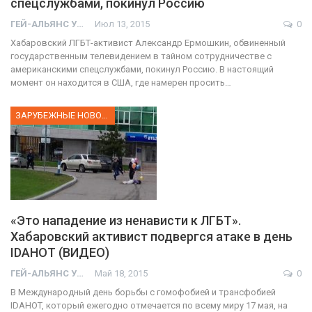
спецслужбами, покинул Россию
ГЕЙ-АЛЬЯНС УКРАИНА
Июл 13, 2015
0
Хабаровский ЛГБТ-активист Александр Ермошкин, обвиненный
государственным телевидением в тайном сотрудничестве с
американскими спецслужбами, покинул Россию. В настоящий
момент он находится в США, где намерен просить…
ЗАРУБЕЖНЫЕ НОВОСТИ
«Это нападение из ненависти к ЛГБТ».
Хабаровский активист подвергся атаке в день
IDAHOT (ВИДЕО)
ГЕЙ-АЛЬЯНС УКРАИНА
Май 18, 2015
0
В Международный день борьбы с гомофобией и трансфобией
IDAHOT, который ежегодно отмечается по всему миру 17 мая, на