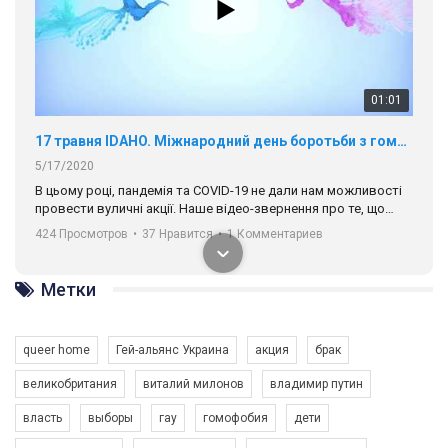
01:01
17 травня IDAHO. Міжнародний день боротьби з гомофобією трансфобією і біфобія.
5/17/2020
В цьому році, пандемія та COVІD-19 не дали нам можливості
провести вуличні акції. Наше відео-звернення про те, що
навіть коли ми у різних містах та не можемо зустрінеться, ми
424 Просмотров
•
37 Нравится
•
1 Комментариев
разом. Ми закликаємо всіх хто поділяє цінності рівності та
солідарності, приєднатися до нас. Регіональні підрозділи
ГАУ є в 16 областях України.
Метки
Разом наш голос лунає гучніше!
queer home
Гей-альянс Украина
акция
брак
великобритания
виталий милонов
владимир путин
власть
выборы
гау
гомофобия
дети