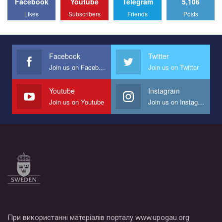
Facebook
Youtube
Telegram
5,106
All you have to do is to press "Like" below the video.
Likes
Subscribers
Friends
Posts
Эмоционально сильный ролик от команды "Гей-альянс
Украина", который принимает участие в конкурсе
международной организации PACT на лучший ролик,
представляющий программу развития организации.
Facebook
Twitter
Join us on Facebook
Join us on Twitter
Мы просим вас поддержать нас и помочь нам реализовать
наш план по борьбе с насилием и дискриминацией на почве
СОГИ в Украине.
Youtube
Instagram
Join us on Youtube
Join us on Instagram
Все, что вам нужно сделать - это зайти на наш канал YouTube
по этой ссылке и поставить лайк под видео.
При використанні матеріалів порталу www.upogau.org