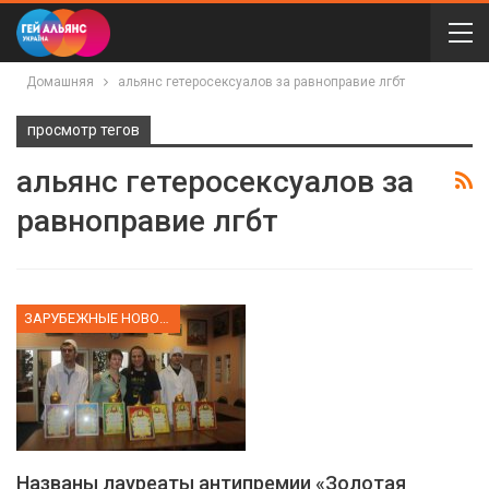
Домашняя
альянс гетеросексуалов за равноправие лгбт
просмотр тегов
альянс гетеросексуалов за
равноправие лгбт
ЗАРУБЕЖНЫЕ НОВОСТИ
Названы лауреаты антипремии «Золотая