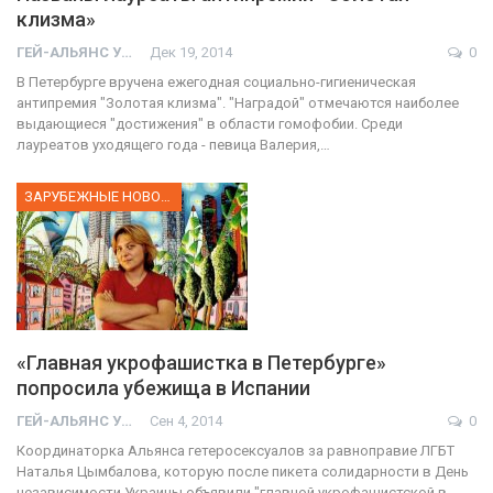
клизма»
ГЕЙ-АЛЬЯНС УКРАИНА
Дек 19, 2014
0
В Петербурге вручена ежегодная социально-гигиеническая
антипремия "Золотая клизма". "Наградой" отмечаются наиболее
выдающиеся "достижения" в области гомофобии. Среди
лауреатов уходящего года - певица Валерия,…
ЗАРУБЕЖНЫЕ НОВОСТИ
«Главная укрофашистка в Петербурге»
попросила убежища в Испании
ГЕЙ-АЛЬЯНС УКРАИНА
Сен 4, 2014
0
Координаторка Альянса гетеросексуалов за равноправие ЛГБТ
Наталья Цымбалова, которую после пикета солидарности в День
независимости Украины объявили "главной укрофашистской в