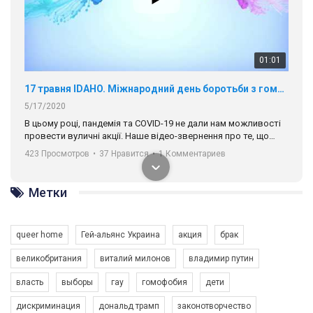
01:01
17 травня IDAHO. Міжнародний день боротьби з гомофобією трансфобією і біфобія.
5/17/2020
В цьому році, пандемія та COVІD-19 не дали нам можливості
провести вуличні акції. Наше відео-звернення про те, що
навіть коли ми у різних містах та не можемо зустрінеться, ми
423 Просмотров
•
37 Нравится
•
1 Комментариев
разом. Ми закликаємо всіх хто поділяє цінності рівності та
солідарності, приєднатися до нас. Регіональні підрозділи
ГАУ є в 16 областях України.
Метки
Разом наш голос лунає гучніше!
queer home
Гей-альянс Украина
акция
брак
великобритания
виталий милонов
владимир путин
власть
выборы
гау
гомофобия
дети
дискриминация
дональд трамп
законотворчество