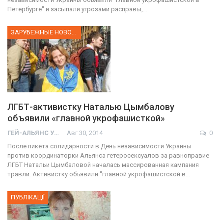
Петербурге" и засыпали угрозами расправы,…
ЗАРУБЕЖНЫЕ НОВОСТИ
ЛГБТ-активистку Наталью Цымбалову
объявили «главной укрофашисткой»
ГЕЙ-АЛЬЯНС УКРАИНА
Авг 30, 2014
0
После пикета солидарности в День независимости Украины
против координаторки Альянса гетеросексуалов за равноправие
ЛГБТ Натальи Цымбаловой началась массированная кампания
травли. Активистку объявили "главной укрофашистской в…
ПУБЛІКАЦІЇ