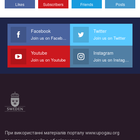
Likes
Subscribers
Friends
Posts
Эмоционально сильный ролик от команды "Гей-альянс
Украина", который принимает участие в конкурсе
международной организации PACT на лучший ролик,
представляющий программу развития организации.
Facebook
Twitter
Join us on Facebook
Join us on Twitter
Мы просим вас поддержать нас и помочь нам реализовать
наш план по борьбе с насилием и дискриминацией на почве
СОГИ в Украине.
Youtube
Instagram
Join us on Youtube
Join us on Instagram
Все, что вам нужно сделать - это зайти на наш канал YouTube
по этой ссылке и поставить лайк под видео.
При використанні матеріалів порталу www.upogau.org