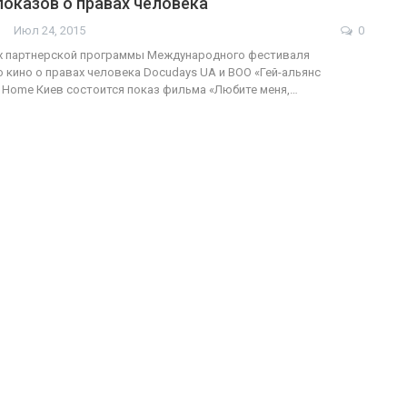
оказов о правах человека
Июл 24, 2015
0
ах партнерской программы Международного фестиваля
 кино о правах человека Docudays UA и ВОО «Гей-альянс
ФОТО
200
r Home Киев состоится показ фильма «Любите меня,…
Военнослужащие-трансгендеры
ГЕЙ-АЛЬЯНС УКРАИНА
Июл 27, 2017
0