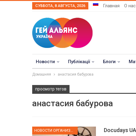
Главная
О нас
СУББОТА, 8 АВГУСТА, 2026
Новости
Публікації
Блоги
Ма
Домашняя
анастасия бабурова
просмотр тегов
анастасия бабурова
Docudays UA
НОВОСТИ ОРГАНИЗАЦИИ