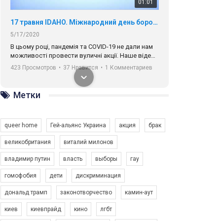
01:01
17 травня IDAHO. Міжнародний день боротьби з гомофобією трансфобією і біфобія.
5/17/2020
В цьому році, пандемія та COVІD-19 не дали нам
можливості провести вуличні акції. Наше відео-
звернення про те, що навіть коли ми у різних
423 Просмотров
•
37 Нравится
•
1 Комментариев
містах та не можемо зустрінеться, ми разом. Ми
закликаємо всіх хто поділяє цінності рівності та
солідарності, приєднатися до нас. Регіональні
Метки
підрозділи ГАУ є в 16 областях України.
Разом наш голос лунає гучніше!
queer home
Гей-альянс Украина
акция
брак
великобритания
виталий милонов
владимир путин
власть
выборы
гау
00:58
гомофобия
дети
дискриминация
дональд трамп
законотворчество
камин-аут
Зупинимо насильство проти ЛГБТ в Україні! Stop violence against LGBT in Ukraine!
6/30/2017
киев
киевпрайд
кино
лгбт
Емоційний та вражаючий промо-ролік на