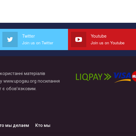
Twitter
Youtube
Join us on Twitter
Join us on Youtube
користанні матеріалів
у www.upogau.org посилання
т є обов’язковим.
то мы делаем
Кто мы