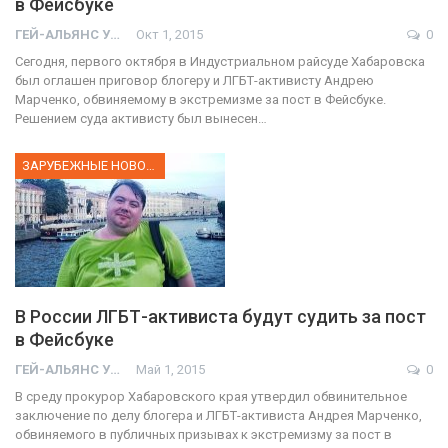
в Фейсбуке
ГЕЙ-АЛЬЯНС УКРАИНА
Окт 1, 2015
0
Сегодня, первого октября в Индустриальном райсуде Хабаровска
был оглашен приговор блогеру и ЛГБТ-активисту Андрею
Марченко, обвиняемому в экстремизме за пост в Фейсбуке.
Решением суда активисту был вынесен…
ЗАРУБЕЖНЫЕ НОВОСТИ
В России ЛГБТ-активиста будут судить за пост
в Фейсбуке
ГЕЙ-АЛЬЯНС УКРАИНА
Май 1, 2015
0
В среду прокурор Хабаровского края утвердил обвинительное
заключение по делу блогера и ЛГБТ-активиста Андрея Марченко,
обвиняемого в публичных призывах к экстремизму за пост в