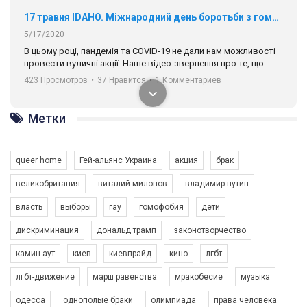
17 травня IDAHO. Міжнародний день боротьби з гомофобією трансфобією і біфобія.
5/17/2020
В цьому році, пандемія та COVІD-19 не дали нам можливості
провести вуличні акції. Наше відео-звернення про те, що
навіть коли ми у різних містах та не можемо зустрінеться, ми
423 Просмотров
•
37 Нравится
•
1 Комментариев
разом. Ми закликаємо всіх хто поділяє цінності рівності та
солідарності, приєднатися до нас. Регіональні підрозділи
ГАУ є в 16 областях України.
Метки
Разом наш голос лунає гучніше!
queer home
Гей-альянс Украина
акция
брак
великобритания
виталий милонов
владимир путин
власть
выборы
гау
гомофобия
дети
дискриминация
дональд трамп
законотворчество
камин-аут
киев
киевпрайд
кино
лгбт
00:58
лгбт-движение
марш равенства
мракобесие
музыка
Зупинимо насильство проти ЛГБТ в Україні! Stop violence against LGBT in Ukraine!
одесса
однополые браки
олимпиада
права человека
6/30/2017