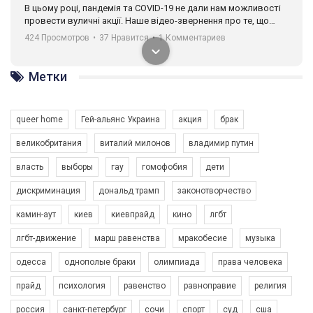
В цьому році, пандемія та COVІD-19 не дали нам можливості
провести вуличні акції. Наше відео-звернення про те, що
навіть коли ми у різних містах та не можемо зустрінеться, ми
424 Просмотров
•
37 Нравится
•
1 Комментариев
разом. Ми закликаємо всіх хто поділяє цінності рівності та
солідарності, приєднатися до нас. Регіональні підрозділи
ГАУ є в 16 областях України.
Метки
Разом наш голос лунає гучніше!
queer home
Гей-альянс Украина
акция
брак
великобритания
виталий милонов
владимир путин
власть
выборы
гау
гомофобия
дети
дискриминация
дональд трамп
законотворчество
камин-аут
киев
киевпрайд
кино
лгбт
00:58
лгбт-движение
марш равенства
мракобесие
музыка
Зупинимо насильство проти ЛГБТ в Україні! Stop violence against LGBT in Ukraine!
одесса
однополые браки
олимпиада
права человека
6/30/2017
Емоційний та вражаючий промо-ролік на конкурс PACT, який
прайд
психология
равенство
равноправие
религия
представляє програму "Гей-альянс Україна" з протидії
насильству проти ЛГБТ в Україні.
россия
санкт-петербург
сочи
спорт
суд
сша
1.9K Просмотров
•
226 Нравится
•
5 Комментариев