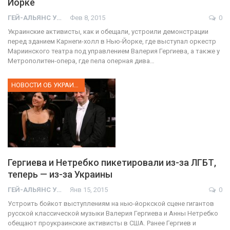
Йорке
ГЕЙ-АЛЬЯНС УКРАИНА
Фев 8, 2015
0
Украинские активисты, как и обещали, устроили демонстрации
перед зданием Карнеги-холл в Нью-Йорке, где выступал оркестр
Мариинского театра под управлением Валерия Гергиева, а также у
Метрополитен-опера, где пела оперная дива…
НОВОСТИ ОБ УКРАИНЕ
Гергиева и Нетребко пикетировали из-за ЛГБТ,
теперь — из-за Украины
ГЕЙ-АЛЬЯНС УКРАИНА
Янв 15, 2015
0
Устроить бойкот выступлениям на нью-йоркской сцене гигантов
русской классической музыки Валерия Гергиева и Анны Нетребко
обещают проукраинские активисты в США. Ранее Гергиев и