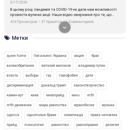
5/17/2020
В цьому році, пандемія та COVІD-19 не дали нам можливості
провести вуличні акції. Наше відео-звернення про те, що
навіть коли ми у різних містах та не можемо зустрінеться, ми
424 Просмотров
•
37 Нравится
•
1 Комментариев
разом. Ми закликаємо всіх хто поділяє цінності рівності та
солідарності, приєднатися до нас. Регіональні підрозділи
ГАУ є в 16 областях України.
Метки
Разом наш голос лунає гучніше!
queer home
Гей-альянс Украина
акция
брак
великобритания
виталий милонов
владимир путин
власть
выборы
гау
гомофобия
дети
дискриминация
дональд трамп
законотворчество
камин-аут
киев
киевпрайд
кино
лгбт
00:58
лгбт-движение
марш равенства
мракобесие
музыка
Зупинимо насильство проти ЛГБТ в Україні! Stop violence against LGBT in Ukraine!
одесса
однополые браки
олимпиада
права человека
6/30/2017
Емоційний та вражаючий промо-ролік на конкурс PACT, який
прайд
психология
равенство
равноправие
религия
представляє програму "Гей-альянс Україна" з протидії