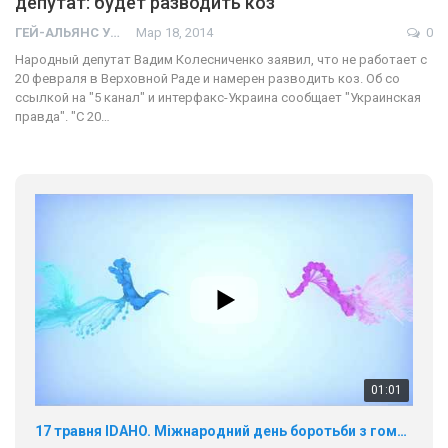
депутат: будет разводить коз
ГЕЙ-АЛЬЯНС УКРАИНА
Мар 18, 2014
0
Народный депутат Вадим Колесниченко заявил, что не работает с
20 февраля в Верховной Раде и намерен разводить коз. Об со
ссылкой на "5 канал" и интерфакс-Украина сообщает "Украинская
правда". "С 20…
01:01
17 травня IDAHO. Міжнародний день боротьби з гомофобією трансфобією і біфобія.