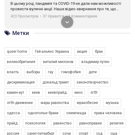
В цьому році, пандемія та COVІD-19 не дали нам можливості
провести вуличні акції. Наше відео-звернення про те, що
навіть коли ми у різних містах та не можемо зустрінеться, ми
423 Просмотров
•
37 Нравится
•
1 Комментариев
разом. Ми закликаємо всіх хто поділяє цінності рівності та
солідарності, приєднатися до нас. Регіональні підрозділи
ГАУ є в 16 областях України.
Метки
Разом наш голос лунає гучніше!
queer home
Гей-альянс Украина
акция
брак
великобритания
виталий милонов
владимир путин
власть
выборы
гау
гомофобия
дети
дискриминация
дональд трамп
законотворчество
камин-аут
киев
киевпрайд
кино
лгбт
00:58
лгбт-движение
марш равенства
мракобесие
музыка
Зупинимо насильство проти ЛГБТ в Україні! Stop violence against LGBT in Ukraine!
одесса
однополые браки
олимпиада
права человека
6/30/2017
Емоційний та вражаючий промо-ролік на конкурс PACT, який
прайд
психология
равенство
равноправие
религия
представляє програму "Гей-альянс Україна" з протидії
насильству проти ЛГБТ в Україні.
россия
санкт-петербург
сочи
спорт
суд
сша
1.9K Просмотров
•
226 Нравится
•
5 Комментариев