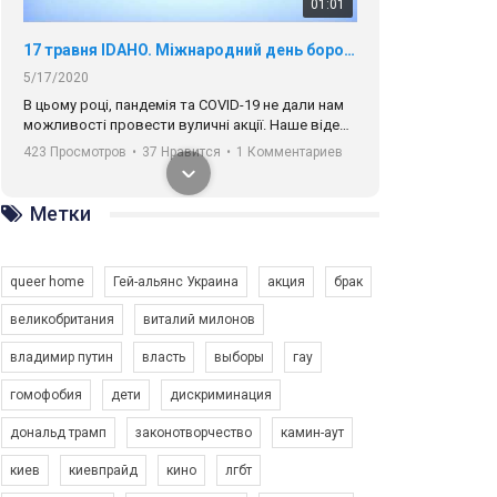
01:01
17 травня IDAHO. Міжнародний день боротьби з гомофобією трансфобією і біфобія.
5/17/2020
В цьому році, пандемія та COVІD-19 не дали нам
можливості провести вуличні акції. Наше відео-
звернення про те, що навіть коли ми у різних
423 Просмотров
•
37 Нравится
•
1 Комментариев
містах та не можемо зустрінеться, ми разом. Ми
закликаємо всіх хто поділяє цінності рівності та
солідарності, приєднатися до нас. Регіональні
Метки
підрозділи ГАУ є в 16 областях України.
Разом наш голос лунає гучніше!
queer home
Гей-альянс Украина
акция
брак
великобритания
виталий милонов
владимир путин
власть
выборы
гау
00:58
гомофобия
дети
дискриминация
дональд трамп
законотворчество
камин-аут
Зупинимо насильство проти ЛГБТ в Україні! Stop violence against LGBT in Ukraine!
6/30/2017
киев
киевпрайд
кино
лгбт
Емоційний та вражаючий промо-ролік на