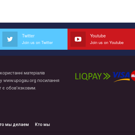
Twitter
Youtube
Join us on Twitter
Join us on Youtube
користанні матеріалів
у www.upogau.org посилання
т є обов’язковим.
то мы делаем
Кто мы