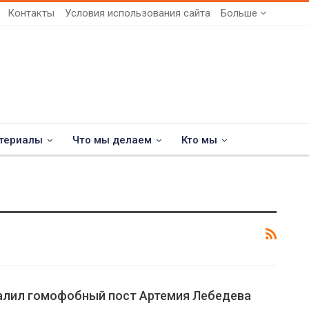
Контакты
Условия использования сайта
Больше
териалы
Что мы делаем
Кто мы
алил гомофобный пост Артемия Лебедева