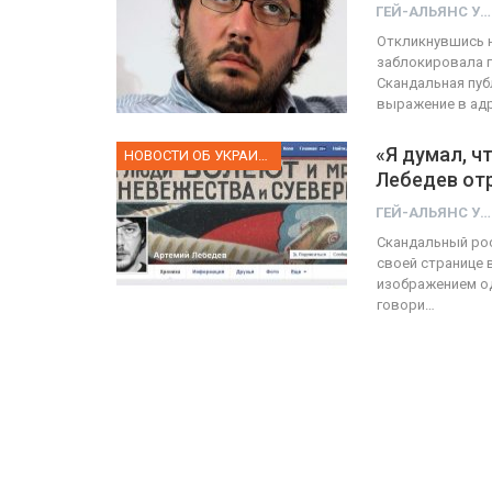
ГЕЙ-АЛЬЯНС УКРАИНА
Откликнувшись 
заблокировала г
ФОТО
Скандальная пуб
выражение в адр
Прайд в Тель-Авиве собрал 
тысяч участников
«Я думал, ч
НОВОСТИ ОБ УКРАИНЕ
Лебедев отр
ГЕЙ-АЛЬЯНС УКРАИНА
Июн 10, 2017
0
ГЕЙ-АЛЬЯНС УКРАИНА
Скандальный рос
своей странице 
изображением о
говори…