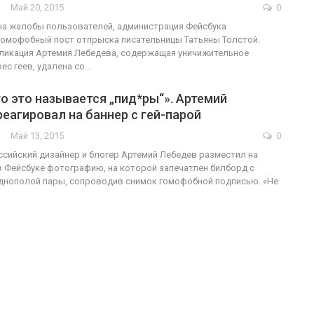
Май 20, 2015
0
на жалобы пользователей, администрация Фейсбука
омофобный пост отпрыска писательницы Татьяны Толстой.
ликация Артемия Лебедева, содержащая уничижительное
ФОТО
ес геев, удалена со…
200
Военнослужащие-трансгендеры
то это называется „пид*ры“». Артемий
еагировал на баннер с гей-парой
ГЕЙ-АЛЬЯНС УКРАИНА
Июл 27, 2017
0
Май 13, 2015
0
сийский дизайнер и блогер Артемий Лебедев разместил на
в Фейсбуке фотографию, на которой запечатлен билборд с
днополой пары, сопроводив снимок гомофобной подписью. «Не