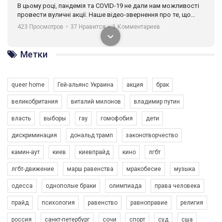
В цьому році, пандемія та COVІD-19 не дали нам можливості
провести вуличні акції. Наше відео-звернення про те, що
навіть коли ми у різних містах та не можемо зустрінеться, ми
423 Просмотров
•
37 Нравится
•
1 Комментариев
разом. Ми закликаємо всіх хто поділяє цінності рівності та
солідарності, приєднатися до нас. Регіональні підрозділи
ГАУ є в 16 областях України.
Метки
Разом наш голос лунає гучніше!
queer home
Гей-альянс Украина
акция
брак
великобритания
виталий милонов
владимир путин
власть
выборы
гау
гомофобия
дети
дискриминация
дональд трамп
законотворчество
камин-аут
киев
киевпрайд
кино
лгбт
00:58
лгбт-движение
марш равенства
мракобесие
музыка
Зупинимо насильство проти ЛГБТ в Україні! Stop violence against LGBT in Ukraine!
одесса
однополые браки
олимпиада
права человека
6/30/2017
Емоційний та вражаючий промо-ролік на конкурс PACT, який
прайд
психология
равенство
равноправие
религия
представляє програму "Гей-альянс Україна" з протидії
насильству проти ЛГБТ в Україні.
россия
санкт-петербург
сочи
спорт
суд
сша
1.9K Просмотров
•
226 Нравится
•
5 Комментариев