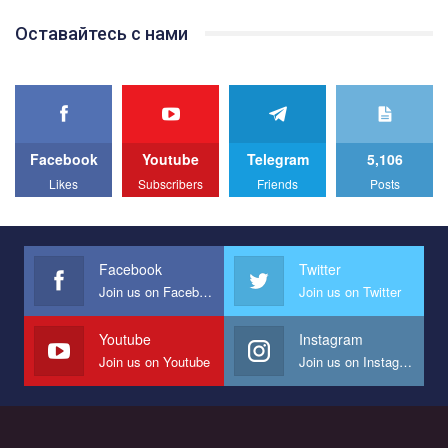
Team of Gay Alliance Ukraine participates in a competition for the
Оставайтесь с нами
best video, representing programme for the development of
organization. The competition is organized by inetrnational
organization PACT.
We appeal to your support and ask to help us implement our plan
to combat violence against LGBT people in Ukraine.
Facebook
Youtube
Telegram
5,106
All you have to do is to press "Like" below the video.
Likes
Subscribers
Friends
Posts
Эмоционально сильный ролик от команды "Гей-альянс
Украина", который принимает участие в конкурсе
международной организации PACT на лучший ролик,
представляющий программу развития организации.
Facebook
Twitter
Join us on Facebook
Join us on Twitter
Мы просим вас поддержать нас и помочь нам реализовать
наш план по борьбе с насилием и дискриминацией на почве
СОГИ в Украине.
Youtube
Instagram
Join us on Youtube
Join us on Instagram
Все, что вам нужно сделать - это зайти на наш канал YouTube
по этой ссылке и поставить лайк под видео.