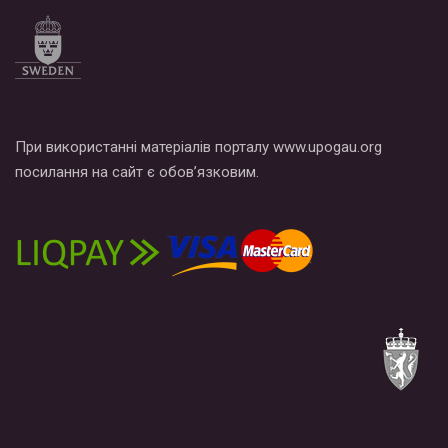
При використанні матеріалів порталу www.upogau.org
посилання на сайт є обов’язковим.