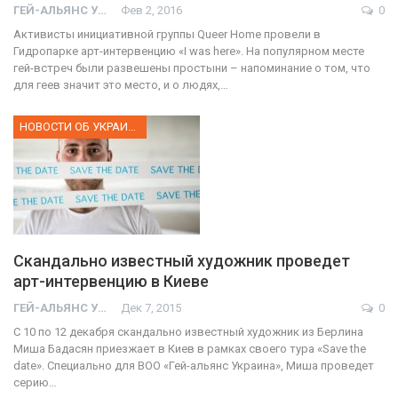
ГЕЙ-АЛЬЯНС УКРАИНА
Фев 2, 2016
0
Активисты инициативной группы Queer Home провели в
Гидропарке арт-интервенцию «I was here». На популярном месте
гей-встреч были развешены простыни – напоминание о том, что
для геев значит это место, и о людях,…
НОВОСТИ ОБ УКРАИНЕ
Скандально известный художник проведет
арт-интервенцию в Киеве
ГЕЙ-АЛЬЯНС УКРАИНА
Дек 7, 2015
0
С 10 по 12 декабря скандально известный художник из Берлина
Миша Бадасян приезжает в Киев в рамках своего тура «Save the
date». Специально для ВОО «Гей-альянс Украина», Миша проведет
серию…