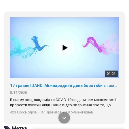
01:01
17 травня IDAHO. Міжнародний день боротьби з гомофобією трансфобією і біфобія.
5/17/2020
В цьому році, пандемія та COVІD-19 не дали нам можливості
провести вуличні акції. Наше відео-звернення про те, що
навіть коли ми у різних містах та не можемо зустрінеться, ми
423 Просмотров
•
37 Нравится
•
1 Комментариев
разом. Ми закликаємо всіх хто поділяє цінності рівності та
солідарності, приєднатися до нас. Регіональні підрозділи
ГАУ є в 16 областях України.
Метки