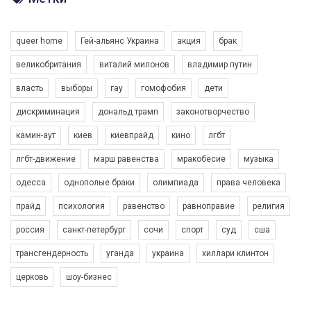
Разом наш голос лунає гучніше!
queer home
Гей-альянс Украина
акция
брак
великобритания
виталий милонов
владимир путин
власть
выборы
гау
гомофобия
дети
дискриминация
дональд трамп
законотворчество
камин-аут
киев
киевпрайд
кино
лгбт
00:58
лгбт-движение
марш равенства
мракобесие
музыка
Зупинимо насильство проти ЛГБТ в Україні! Stop violence against LGBT in Ukraine!
одесса
однополые браки
олимпиада
права человека
6/30/2017
Емоційний та вражаючий промо-ролік на конкурс PACT, який
прайд
психология
равенство
равноправие
религия
представляє програму "Гей-альянс Україна" з протидії
насильству проти ЛГБТ в Україні.
россия
санкт-петербург
сочи
спорт
суд
сша
1.9K Просмотров
•
226 Нравится
•
5 Комментариев
Ми просимо вашої підтримки, щоб реалізувати нашу
трансгендерность
уганда
украина
хиллари клинтон
програму з боротьби з насильством проти ЛГБТ в Україні.
церковь
шоу-бизнес
Якщо ти хочеш підтримати нас - просто натисни "лайк" під
відео.