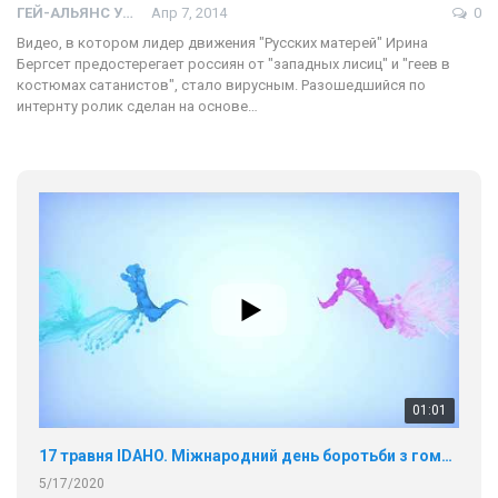
ГЕЙ-АЛЬЯНС УКРАИНА
Апр 7, 2014
0
Видео, в котором лидер движения "Русских матерей" Ирина
Бергсет предостерегает россиян от "западных лисиц" и "геев в
костюмах сатанистов", стало вирусным. Разошедшийся по
интернту ролик сделан на основе…
01:01
17 травня IDAHO. Міжнародний день боротьби з гомофобією трансфобією і біфобія.
5/17/2020