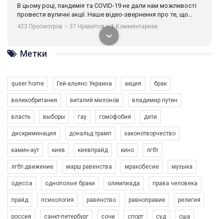
В цьому році, пандемія та COVІD-19 не дали нам можливості
провести вуличні акції. Наше відео-звернення про те, що
навіть коли ми у різних містах та не можемо зустрінеться, ми
423 Просмотров
•
37 Нравится
•
1 Комментариев
разом. Ми закликаємо всіх хто поділяє цінності рівності та
солідарності, приєднатися до нас. Регіональні підрозділи
ГАУ є в 16 областях України.
Метки
Разом наш голос лунає гучніше!
queer home
Гей-альянс Украина
акция
брак
великобритания
виталий милонов
владимир путин
власть
выборы
гау
гомофобия
дети
дискриминация
дональд трамп
законотворчество
камин-аут
киев
киевпрайд
кино
лгбт
00:58
лгбт-движение
марш равенства
мракобесие
музыка
Зупинимо насильство проти ЛГБТ в Україні! Stop violence against LGBT in Ukraine!
одесса
однополые браки
олимпиада
права человека
6/30/2017
Емоційний та вражаючий промо-ролік на конкурс PACT, який
прайд
психология
равенство
равноправие
религия
представляє програму "Гей-альянс Україна" з протидії
насильству проти ЛГБТ в Україні.
россия
санкт-петербург
сочи
спорт
суд
сша
1.9K Просмотров
•
226 Нравится
•
5 Комментариев