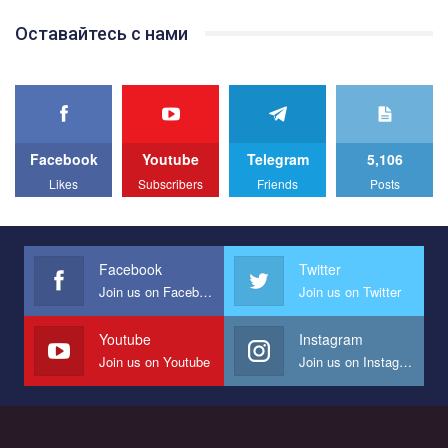
Team of Gay Alliance Ukraine participates in a competition for the
Оставайтесь с нами
best video, representing programme for the development of
organization. The competition is organized by inetrnational
organization PACT.
We appeal to your support and ask to help us implement our plan
to combat violence against LGBT people in Ukraine.
Facebook
Youtube
Telegram
5,106
All you have to do is to press "Like" below the video.
Likes
Subscribers
Friends
Posts
Эмоционально сильный ролик от команды "Гей-альянс
Украина", который принимает участие в конкурсе
международной организации PACT на лучший ролик,
представляющий программу развития организации.
Facebook
Twitter
Join us on Facebook
Join us on Twitter
Мы просим вас поддержать нас и помочь нам реализовать
наш план по борьбе с насилием и дискриминацией на почве
СОГИ в Украине.
Youtube
Instagram
Join us on Youtube
Join us on Instagram
Все, что вам нужно сделать - это зайти на наш канал YouTube
по этой ссылке и поставить лайк под видео.