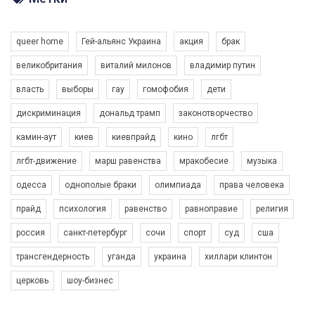
Разом наш голос лунає гучніше!
queer home
Гей-альянс Украина
акция
брак
великобритания
виталий милонов
владимир путин
власть
выборы
гау
гомофобия
дети
дискриминация
дональд трамп
законотворчество
камин-аут
киев
киевпрайд
кино
лгбт
00:58
лгбт-движение
марш равенства
мракобесие
музыка
Зупинимо насильство проти ЛГБТ в Україні! Stop violence against LGBT in Ukraine!
одесса
однополые браки
олимпиада
права человека
6/30/2017
Емоційний та вражаючий промо-ролік на конкурс PACT, який
прайд
психология
равенство
равноправие
религия
представляє програму "Гей-альянс Україна" з протидії
насильству проти ЛГБТ в Україні.
россия
санкт-петербург
сочи
спорт
суд
сша
1.9K Просмотров
•
226 Нравится
•
5 Комментариев
Ми просимо вашої підтримки, щоб реалізувати нашу
трансгендерность
уганда
украина
хиллари клинтон
програму з боротьби з насильством проти ЛГБТ в Україні.
церковь
шоу-бизнес
Якщо ти хочеш підтримати нас - просто натисни "лайк" під
відео.