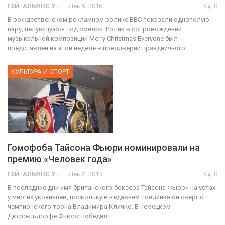
ГЕЙ-АЛЬЯНС УКРАИНА
Дек 9, 2016
0
В рождественском рекламном ролике ВВС показали однополую
пару, целующуюся под омелой. Ролик в сопровождении
музыкальной композиции Merry Christmas Everyone был
представлен на этой неделе в преддверии праздничного…
КУЛЬТУРА И СПОРТ
Гомофоба Тайсона Фьюри номинировали на
премию «Человек года»
ГЕЙ-АЛЬЯНС УКРАИНА
Дек 2, 2015
0
В последние дни имя британского боксера Тайсона Фьюри на устах
у многих украинцев, поскольку в недавнем поединке он сверг с
чемпионского трона Владимира Кличко. В немецком
Дюссельдорфе Фьюри победил…