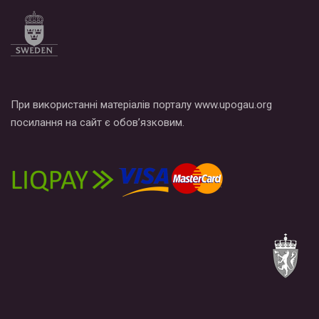
При використанні матеріалів порталу www.upogau.org
посилання на сайт є обов’язковим.