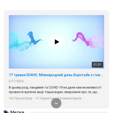
01:01
17 травня IDAHO. Міжнародний день боротьби з гомофобією трансфобією і біфобія.
5/17/2020
В цьому році, пандемія та COVІD-19 не дали нам можливості
провести вуличні акції. Наше відео-звернення про те, що
навіть коли ми у різних містах та не можемо зустрінеться, ми
423 Просмотров
•
37 Нравится
•
1 Комментариев
разом. Ми закликаємо всіх хто поділяє цінності рівності та
солідарності, приєднатися до нас. Регіональні підрозділи
ГАУ є в 16 областях України.
Метки