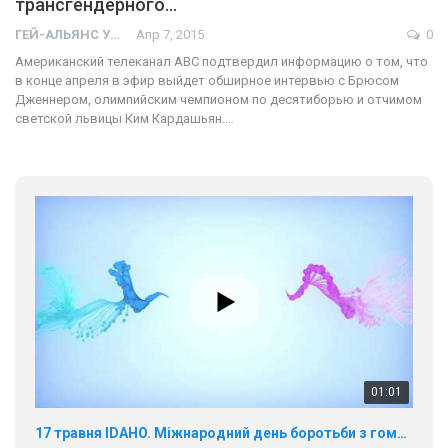
трансгендерного…
ГЕЙ-АЛЬЯНС УКРАИНА
Апр 7, 2015
0
Американский телеканал ABC подтвердил информацию о том, что
в конце апреля в эфир выйдет обширное интервью с Брюсом
Дженнером, олимпийским чемпионом по десятиборью и отчимом
светской львицы Ким Кардашьян.…
01:01
17 травня IDAHO. Міжнародний день боротьби з гомофобією трансфобією і біфобія.