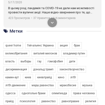
5/17/2020
В цьому році, пандемія та COVІD-19 не дали нам можливості
провести вуличні акції. Наше відео-звернення про те, що
навіть коли ми у різних містах та не можемо зустрінеться, ми
423 Просмотров
•
37 Нравится
•
1 Комментариев
разом. Ми закликаємо всіх хто поділяє цінності рівності та
солідарності, приєднатися до нас. Регіональні підрозділи
ГАУ є в 16 областях України.
Метки
Разом наш голос лунає гучніше!
queer home
Гей-альянс Украина
акция
брак
великобритания
виталий милонов
владимир путин
власть
выборы
гау
гомофобия
дети
дискриминация
дональд трамп
законотворчество
камин-аут
киев
киевпрайд
кино
лгбт
00:58
лгбт-движение
марш равенства
мракобесие
музыка
Зупинимо насильство проти ЛГБТ в Україні! Stop violence against LGBT in Ukraine!
одесса
однополые браки
олимпиада
права человека
6/30/2017
Емоційний та вражаючий промо-ролік на конкурс PACT, який
прайд
психология
равенство
равноправие
религия
представляє програму "Гей-альянс Україна" з протидії