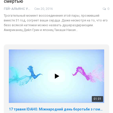
смертью
ГЕЙ-АЛЬЯНС УКРАИНА
Сен 20, 2016
0
Трогательный момент воссоединения этой пары, прожившей
вместе 31 год, согреет ваши сердца. Даже несмотря на то, что его
безо всякой натяжки можно назвать душераздирающим.
Американец Дейл Грин и японец Такаши Накая…
01:01
17 травня IDAHO. Міжнародний день боротьби з гомофобією трансфобією і біфобія.