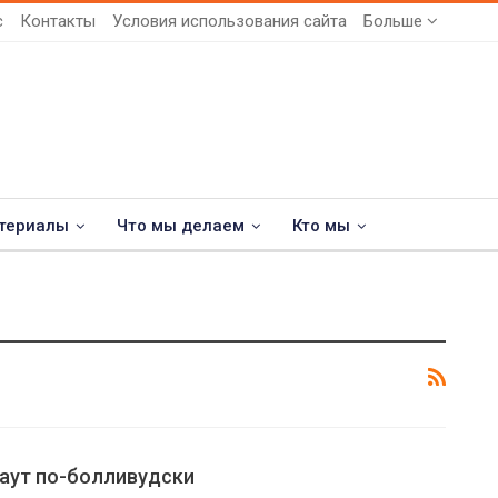
с
Контакты
Условия использования сайта
Больше
териалы
Что мы делаем
Кто мы
аут по-болливудски