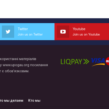
Twitter
Youtube
Join us on Twitter
Join us on Youtube
користанні матеріалів
у www.upogau.org посилання
т є обов’язковим.
то мы делаем
Кто мы