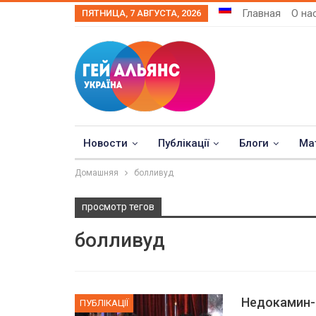
Главная
О на
ПЯТНИЦА, 7 АВГУСТА, 2026
Новости
Публікації
Блоги
Ма
Домашняя
болливуд
просмотр тегов
болливуд
Недокамин-
ПУБЛІКАЦІЇ