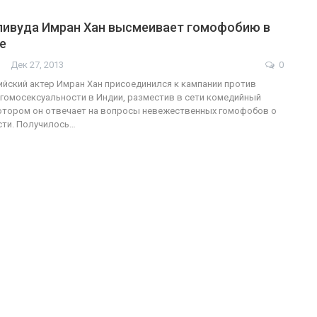
ливуда Имран Хан высмеивает гомофобию в
е
Дек 27, 2013
0
йский актер Имран Хан присоединился к кампании против
гомосексуальности в Индии, разместив в сети комедийный
отором он отвечает на вопросы невежественных гомофобов о
сти. Получилось…