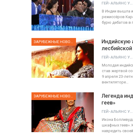
ГЕЙ-АЛЬЯНС УКРАИНА
В Индии вышла и
режиссёров Кар
ФОТО
бурю дебатов в 
ФОТО
 Тель-Авиве собрал 200
ысяч участников
Военнослужащие-
Индийскую а
ЗАРУБЕЖНЫЕ НОВОСТИ
лесбийской
ГЕЙ-АЛЬЯНС УКРАИНА
ГЕЙ-АЛЬЯНС УКРАИНА
Июн 10, 2017
0
Ию
ГЕЙ-АЛЬЯНС УКРАИНА
Молодая индийск
став жертвой со
9 апреля 23-лет
вентиляторе…
Легенда ин
ЗАРУБЕЖНЫЕ НОВОСТИ
геев»
ГЕЙ-АЛЬЯНС УКРАИНА
Икона Болливуда
шкафных геев». 
навредить свое