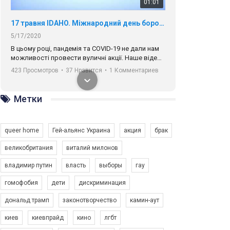
01:01
17 травня IDAHO. Міжнародний день боротьби з гомофобією трансфобією і біфобія.
5/17/2020
В цьому році, пандемія та COVІD-19 не дали нам
можливості провести вуличні акції. Наше відео-
звернення про те, що навіть коли ми у різних
423 Просмотров
•
37 Нравится
•
1 Комментариев
містах та не можемо зустрінеться, ми разом. Ми
закликаємо всіх хто поділяє цінності рівності та
солідарності, приєднатися до нас. Регіональні
Метки
підрозділи ГАУ є в 16 областях України.
Разом наш голос лунає гучніше!
queer home
Гей-альянс Украина
акция
брак
великобритания
виталий милонов
владимир путин
власть
выборы
гау
00:58
гомофобия
дети
дискриминация
дональд трамп
законотворчество
камин-аут
Зупинимо насильство проти ЛГБТ в Україні! Stop violence against LGBT in Ukraine!
6/30/2017
киев
киевпрайд
кино
лгбт
Емоційний та вражаючий промо-ролік на