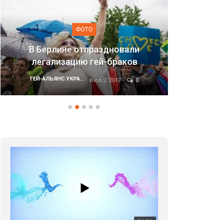
ФОТО
ли
в
Марш равенства в Киеве, 2017
ГЕЙ-АЛЬЯНС УКРАИНА
0
Июн 20, 2017
0