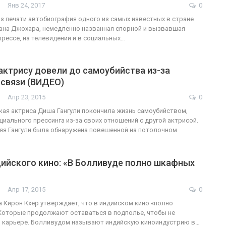
Янв 24, 2017
0
з печати автобиография одного из самых известных в стране
ана Джохара, немедленно названная спорной и вызвавшая
ФОТО
прессе, на телевидении и в социальных…
В Берлине отпразднова
трансгендеры
легализацию гей-брако
ктрису довели до самоубийства из-за
 связи (ВИДЕО)
ГЕЙ-АЛЬЯНС УКРАИНА
л 27, 2017
0
Июл 2, 2017
Апр 23, 2015
0
ая актриса Диша Гангули покончила жизнь самоубийством,
циального прессинга из-за своих отношений с другой актрисой.
няя Гангули была обнаружена повешенной на потолочном
дийского кино: «В Болливуде полно шкафных
Апр 17, 2015
0
 Кирон Кхер утверждает, что в индийском кино «полно
Которые продолжают оставаться в подполье, чтобы не
й карьере. Болливудом называют индийскую киноиндустрию в…