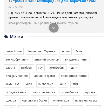
17 травня IDAHO. Міжнародний день боротьби з гомофобією трансфобією і біфобія.
5/17/2020
В цьому році, пандемія та COVІD-19 не дали нам можливості
провести вуличні акції. Наше відео-звернення про те, що
навіть коли ми у різних містах та не можемо зустрінеться, ми
424 Просмотров
•
37 Нравится
•
1 Комментариев
разом. Ми закликаємо всіх хто поділяє цінності рівності та
солідарності, приєднатися до нас. Регіональні підрозділи
ГАУ є в 16 областях України.
Метки
Разом наш голос лунає гучніше!
queer home
Гей-альянс Украина
акция
брак
великобритания
виталий милонов
владимир путин
власть
выборы
гау
гомофобия
дети
дискриминация
дональд трамп
законотворчество
камин-аут
киев
киевпрайд
кино
лгбт
00:58
лгбт-движение
марш равенства
мракобесие
музыка
Зупинимо насильство проти ЛГБТ в Україні! Stop violence against LGBT in Ukraine!
одесса
однополые браки
олимпиада
права человека
6/30/2017
Емоційний та вражаючий промо-ролік на конкурс PACT, який