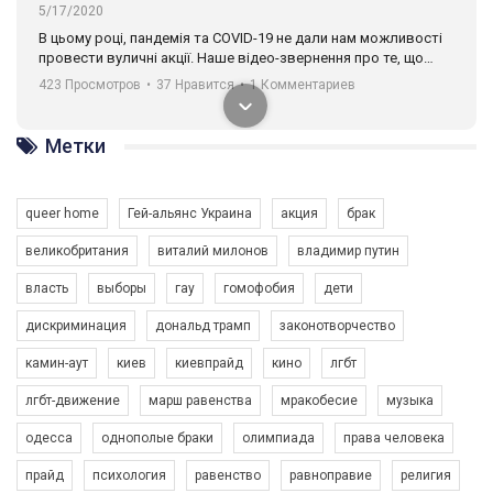
5/17/2020
В цьому році, пандемія та COVІD-19 не дали нам можливості
провести вуличні акції. Наше відео-звернення про те, що
навіть коли ми у різних містах та не можемо зустрінеться, ми
423 Просмотров
•
37 Нравится
•
1 Комментариев
разом. Ми закликаємо всіх хто поділяє цінності рівності та
солідарності, приєднатися до нас. Регіональні підрозділи
ГАУ є в 16 областях України.
Метки
Разом наш голос лунає гучніше!
queer home
Гей-альянс Украина
акция
брак
великобритания
виталий милонов
владимир путин
власть
выборы
гау
гомофобия
дети
дискриминация
дональд трамп
законотворчество
камин-аут
киев
киевпрайд
кино
лгбт
00:58
лгбт-движение
марш равенства
мракобесие
музыка
Зупинимо насильство проти ЛГБТ в Україні! Stop violence against LGBT in Ukraine!
одесса
однополые браки
олимпиада
права человека
6/30/2017
Емоційний та вражаючий промо-ролік на конкурс PACT, який
прайд
психология
равенство
равноправие
религия
представляє програму "Гей-альянс Україна" з протидії