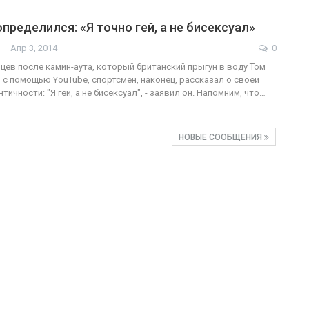
пределился: «Я точно гей, а не бисексуал»
Апр 3, 2014
0
яцев после камин-аута, который британский прыгун в воду Том
с помощью YouTube, спортсмен, наконец, рассказал о своей
тичности: "Я гей, а не бисексуал", - заявил он. Напомним, что…
НОВЫЕ СООБЩЕНИЯ