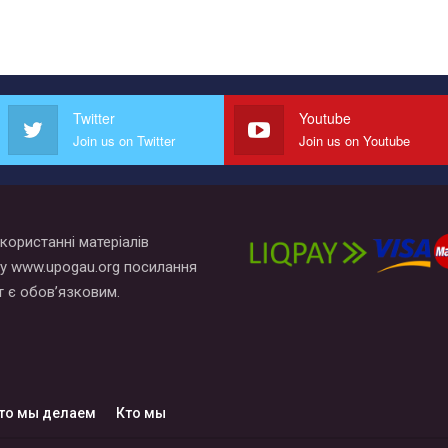
Twitter
Youtube
Join us on Twitter
Join us on Youtube
користанні матеріалів
у www.upogau.org посилання
т є обов’язковим.
то мы делаем
Кто мы