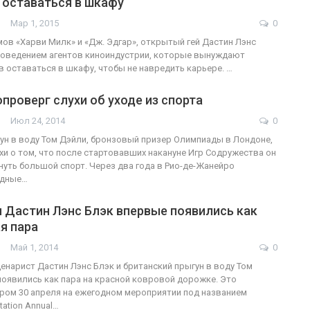
 оставаться в шкафу
Мар 1, 2015
0
ов «Харви Милк» и «Дж. Эдгар», открытый гей Дастин Лэнс
поведением агентов киноиндустрии, которые вынуждают
ФОТО
200
 оставаться в шкафу, чтобы не навредить карьере. …
Военнослужащие-трансгендеры
проверг слухи об уходе из спорта
ГЕЙ-АЛЬЯНС УКРАИНА
Июл 27, 2017
0
Июл 24, 2014
0
ун в воду Том Дэйли, бронзовый призер Олимпиады в Лондоне,
хи о том, что после стартовавших накануне Игр Содружества он
нуть большой спорт. Через два года в Рио-де-Жанейро
едные…
 Дастин Лэнс Блэк впервые появились как
я пара
Май 1, 2014
0
енарист Дастин Лэнс Блэк и британский прыгун в воду Том
оявились как пара на красной ковровой дорожке. Это
ом 30 апреля на ежегодном мероприятии под названием
tation Annual…