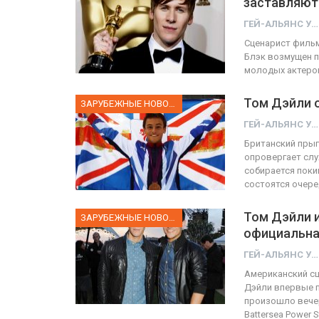
заставляют
ГЕЙ-АЛЬЯНС УКРАИНА
ФОТО
Сценарист фильм
Блэк возмущен 
Прайд в Тель-Авиве собрал 
молодых актеров
тысяч участников
Том Дэйли о
ЗАРУБЕЖНЫЕ НОВОСТИ
ГЕЙ-АЛЬЯНС УКРАИНА
Июн 10, 2017
0
ГЕЙ-АЛЬЯНС УКРАИНА
Британский прыг
опровергает слу
собирается поки
состоятся очер
Том Дэйли и
ЗАРУБЕЖНЫЕ НОВОСТИ
официальна
ГЕЙ-АЛЬЯНС УКРАИНА
Американский сц
Дэйли впервые п
произошло вечер
Battersea Power S