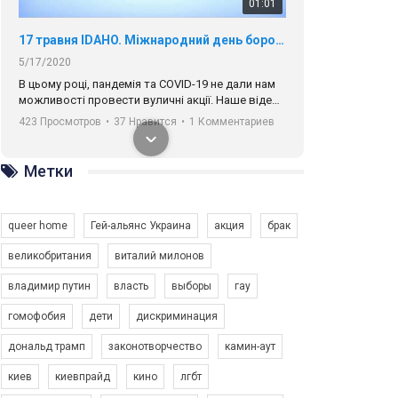
01:01
17 травня IDAHO. Міжнародний день боротьби з гомофобією трансфобією і біфобія.
5/17/2020
В цьому році, пандемія та COVІD-19 не дали нам
можливості провести вуличні акції. Наше відео-
звернення про те, що навіть коли ми у різних
423 Просмотров
•
37 Нравится
•
1 Комментариев
містах та не можемо зустрінеться, ми разом. Ми
закликаємо всіх хто поділяє цінності рівності та
солідарності, приєднатися до нас. Регіональні
Метки
підрозділи ГАУ є в 16 областях України.
Разом наш голос лунає гучніше!
queer home
Гей-альянс Украина
акция
брак
великобритания
виталий милонов
владимир путин
власть
выборы
гау
00:58
гомофобия
дети
дискриминация
дональд трамп
законотворчество
камин-аут
Зупинимо насильство проти ЛГБТ в Україні! Stop violence against LGBT in Ukraine!
6/30/2017
киев
киевпрайд
кино
лгбт
Емоційний та вражаючий промо-ролік на