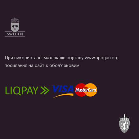
При використанні матеріалів порталу www.upogau.org
посилання на сайт є обов’язковим.