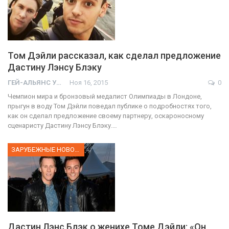
Том Дэйли рассказал, как сделал предложение
Дастину Лэнсу Блэку
ГЕЙ-АЛЬЯНС УКРАИНА
Ноя 16, 2015
0
Чемпион мира и бронзовый медалист Олимпиады в Лондоне,
прыгун в воду Том Дэйли поведал публике о подробностях того,
как он сделал предложение своему партнеру, оскароносному
сценаристу Дастину Лэнсу Блэку.…
ЗАРУБЕЖНЫЕ НОВОСТИ
Дастин Лэнс Блэк о женихе Томе Дэйли: «Он