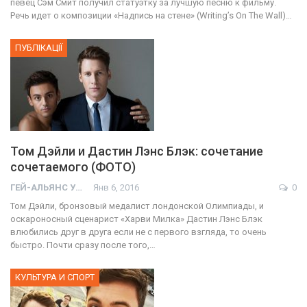
певец Сэм Смит получил статуэтку за лучшую песню к фильму.
Речь идет о композиции «Надпись на стене» (Writing’s On The Wall)…
ПУБЛІКАЦІЇ
Том Дэйли и Дастин Лэнс Блэк: сочетание
сочетаемого (ФОТО)
ГЕЙ-АЛЬЯНС УКРАИНА
Янв 6, 2016
0
Том Дэйли, бронзовый медалист лондонской Олимпиады, и
оскароносный сценарист «Харви Милка» Дастин Лэнс Блэк
влюбились друг в друга если не с первого взгляда, то очень
быстро. Почти сразу после того,…
КУЛЬТУРА И СПОРТ