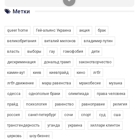
солідарності, приєднатися до нас. Регіональні підрозділи
ГАУ є в 16 областях України.
Метки
Разом наш голос лунає гучніше!
queer home
Гей-альянс Украина
акция
брак
великобритания
виталий милонов
владимир путин
власть
выборы
гау
гомофобия
дети
дискриминация
дональд трамп
законотворчество
камин-аут
киев
киевпрайд
кино
лгбт
00:58
лгбт-движение
марш равенства
мракобесие
музыка
Зупинимо насильство проти ЛГБТ в Україні! Stop violence against LGBT in Ukraine!
одесса
однополые браки
олимпиада
права человека
6/30/2017
Емоційний та вражаючий промо-ролік на конкурс PACT, який
прайд
психология
равенство
равноправие
религия
представляє програму "Гей-альянс Україна" з протидії
насильству проти ЛГБТ в Україні.
россия
санкт-петербург
сочи
спорт
суд
сша
1.9K Просмотров
•
226 Нравится
•
5 Комментариев
Ми просимо вашої підтримки, щоб реалізувати нашу
трансгендерность
уганда
украина
хиллари клинтон
програму з боротьби з насильством проти ЛГБТ в Україні.
церковь
шоу-бизнес