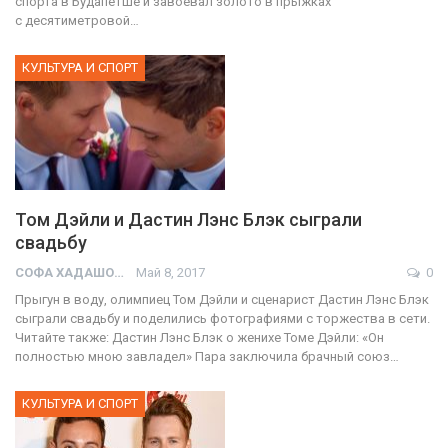
спорта в Будапетше и завоевал золото в прыжках
с десятиметровой…
КУЛЬТУРА И СПОРТ
Том Дэйли и Дастин Лэнс Блэк сыграли
свадьбу
СОФА ХАДАШОТ
Май 8, 2017
0
Прыгун в воду, олимпиец Том Дэйли и сценарист Дастин Лэнс Блэк
сыграли свадьбу и поделились фотографиями с торжества в сети.
Читайте также: Дастин Лэнс Блэк о женихе Томе Дэйли: «Он
полностью мною завладел» Пара заключила брачный союз…
КУЛЬТУРА И СПОРТ