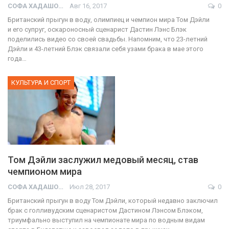
СОФА ХАДАШОТ
Авг 16, 2017
0
Британский прыгун в воду, олимпиец и чемпион мира Том Дэйли
и его супруг, оскароносный сценарист Дастин Лэнс Блэк
поделились видео со своей свадьбы. Напомним, что 23-летний
Дэйли и 43-летний Блэк связали себя узами брака в мае этого
года…
КУЛЬТУРА И СПОРТ
Том Дэйли заслужил медовый месяц, став
чемпионом мира
СОФА ХАДАШОТ
Июл 28, 2017
0
Британский прыгун в воду Том Дэйли, который недавно заключил
брак с голливудским сценаристом Дастином Лэнсом Блэком,
триумфально выступил на чемпионате мира по водным видам