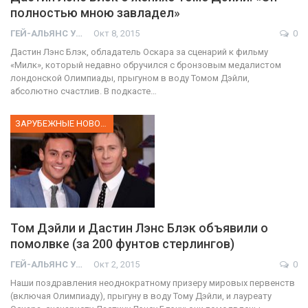
полностью мною завладел»
ГЕЙ-АЛЬЯНС УКРАИНА
Окт 8, 2015
0
Дастин Лэнс Блэк, обладатель Оскара за сценарий к фильму
«Милк», который недавно обручился с бронзовым медалистом
лондонской Олимпиады, прыгуном в воду Томом Дэйли,
абсолютно счастлив. В подкасте…
ЗАРУБЕЖНЫЕ НОВОСТИ
Том Дэйли и Дастин Лэнс Блэк объявили о
помолвке (за 200 фунтов стерлингов)
ГЕЙ-АЛЬЯНС УКРАИНА
Окт 2, 2015
0
Наши поздравления неоднократному призеру мировых первенств
(включая Олимпиаду), прыгуну в воду Тому Дэйли, и лауреату