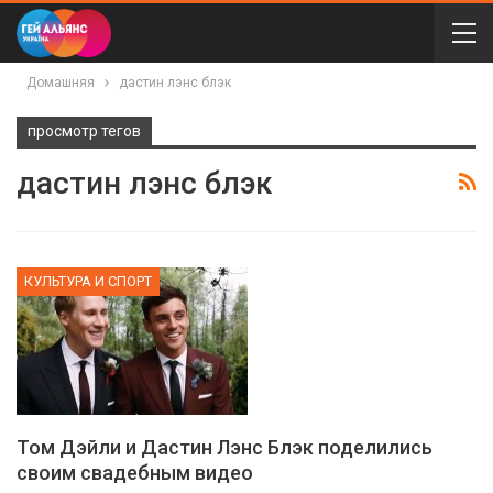
Домашняя
дастин лэнс блэк
просмотр тегов
дастин лэнс блэк
КУЛЬТУРА И СПОРТ
Том Дэйли и Дастин Лэнс Блэк поделились
своим свадебным видео