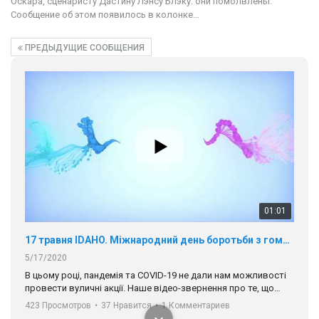
Оскара, сценаристу Дастину Лэнсу Блэку: они помолвлены.
Сообщение об этом появилось в колонке…
ПРЕДЫДУЩИЕ СООБЩЕНИЯ
01:01
17 травня IDAHO. Міжнародний день боротьби з гомофобією трансфобією і біфобія.
5/17/2020
В цьому році, пандемія та COVІD-19 не дали нам можливості
провести вуличні акції. Наше відео-звернення про те, що
навіть коли ми у різних містах та не можемо зустрінеться, ми
423 Просмотров
•
37 Нравится
•
1 Комментариев
разом. Ми закликаємо всіх хто поділяє цінності рівності та