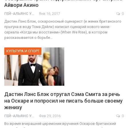
Айвори Акино
ГЕЙ-АЛЬЯНС УКРАИНА
Янв 16, 2017
0
Дастин Лэнс Блэк, оскароносный сценарист (и жених британского
прыгуна в воду Тома Дэйли) написал сценарий нового мини-
сериала «Когда мы восстанем» (When We Rise), в котором
рассказывается о борьбе…
КУЛЬТУРА И СПОРТ
Дастин Лэнс Блэк отругал Сэма Смита за речь
на Оскаре и попросил не писать больше своему
жениху
ГЕЙ-АЛЬЯНС УКРАИНА
Фев 29, 2016
0
Во время вчерашней церемонии вручения Оскаров британский