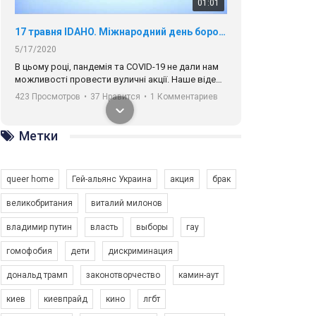
01:01
17 травня IDAHO. Міжнародний день боротьби з гомофобією трансфобією і біфобія.
5/17/2020
В цьому році, пандемія та COVІD-19 не дали нам
можливості провести вуличні акції. Наше відео-
звернення про те, що навіть коли ми у різних
423 Просмотров
•
37 Нравится
•
1 Комментариев
містах та не можемо зустрінеться, ми разом. Ми
закликаємо всіх хто поділяє цінності рівності та
солідарності, приєднатися до нас. Регіональні
Метки
підрозділи ГАУ є в 16 областях України.
Разом наш голос лунає гучніше!
queer home
Гей-альянс Украина
акция
брак
великобритания
виталий милонов
владимир путин
власть
выборы
гау
00:58
гомофобия
дети
дискриминация
дональд трамп
законотворчество
камин-аут
Зупинимо насильство проти ЛГБТ в Україні! Stop violence against LGBT in Ukraine!
6/30/2017
киев
киевпрайд
кино
лгбт
Емоційний та вражаючий промо-ролік на