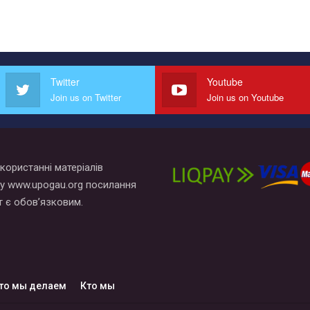
Twitter
Youtube
Join us on Twitter
Join us on Youtube
користанні матеріалів
у www.upogau.org посилання
т є обов’язковим.
то мы делаем
Кто мы