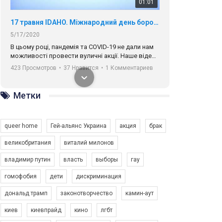
01:01
17 травня IDAHO. Міжнародний день боротьби з гомофобією трансфобією і біфобія.
5/17/2020
В цьому році, пандемія та COVІD-19 не дали нам
можливості провести вуличні акції. Наше відео-
звернення про те, що навіть коли ми у різних
423 Просмотров
•
37 Нравится
•
1 Комментариев
містах та не можемо зустрінеться, ми разом. Ми
закликаємо всіх хто поділяє цінності рівності та
солідарності, приєднатися до нас. Регіональні
Метки
підрозділи ГАУ є в 16 областях України.
Разом наш голос лунає гучніше!
queer home
Гей-альянс Украина
акция
брак
великобритания
виталий милонов
владимир путин
власть
выборы
гау
00:58
гомофобия
дети
дискриминация
дональд трамп
законотворчество
камин-аут
Зупинимо насильство проти ЛГБТ в Україні! Stop violence against LGBT in Ukraine!
6/30/2017
киев
киевпрайд
кино
лгбт
Емоційний та вражаючий промо-ролік на