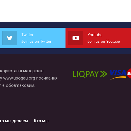
Twitter
Youtube
Join us on Twitter
Join us on Youtube
користанні матеріалів
у www.upogau.org посилання
т є обов’язковим.
то мы делаем
Кто мы