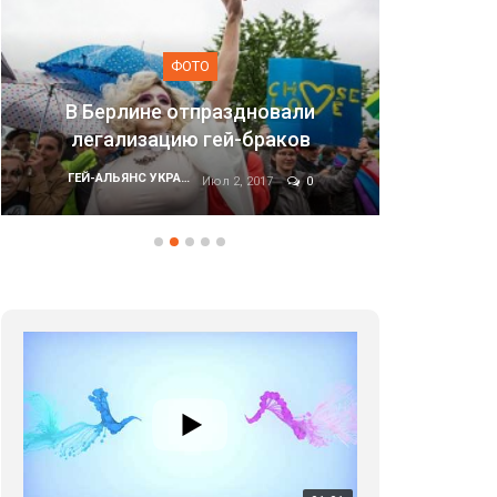
ФОТО
В Берлине отпраздновали
легализацию гей-браков
Марш
ГЕЙ-АЛЬЯНС УКРАИНА
Июл 2, 2017
0