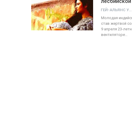
лесбийской
ГЕЙ-АЛЬЯНС УКРАИНА
ФОТО
Молодая индийск
став жертвой со
Прайд в Тель-Авиве собрал 
9 апреля 23-лет
вентиляторе…
тысяч участников
ГЕЙ-АЛЬЯНС УКРАИНА
Июн 10, 2017
0