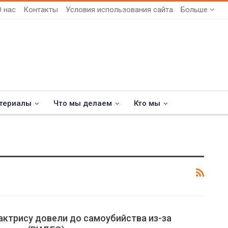
О нас
Контакты
Условия использования сайта
Больше
териалы
Что мы делаем
Кто мы
ктрису довели до самоубийства из-за