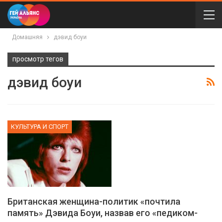
Домашняя
дэвид боуи
просмотр тегов
дэвид боуи
КУЛЬТУРА И СПОРТ
Британская женщина-политик «почтила
память» Дэвида Боуи, назвав его «педиком-