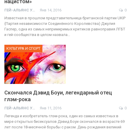
нацистом»
ГЕЙ-АЛЬЯНС УКРАИНА
Янв 14, 2016
0
Известная в прошлом представительница британской партии UKIP
(Партия независимости Соединённого Королевства) Джулия
Гаспер, одна из самых непримиримых критиков равноправия ЛГБТ
и гей-сообщества в целом назвала…
КУЛЬТУРА И СПОРТ
Скончался Дэвид Боуи, легендарный отец
глэм-рока
ГЕЙ-АЛЬЯНС УКРАИНА
Янв 11, 2016
0
Легенда и изобретатель глэм-рока, один из самых известных в
мире открытых бисексуалов Дэвид Боуи скончался в возрасте 69
лет после 18-месячной борьбы с раком. День рождения великий