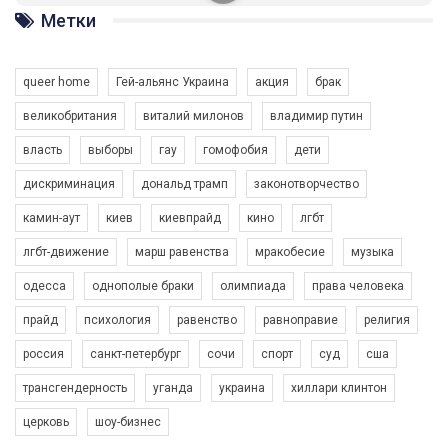
ГАУ є в 16 областях України.
Метки
Разом наш голос лунає гучніше!
queer home
Гей-альянс Украина
акция
брак
великобритания
виталий милонов
владимир путин
власть
выборы
гау
гомофобия
дети
дискриминация
дональд трамп
законотворчество
камин-аут
киев
киевпрайд
кино
лгбт
00:58
лгбт-движение
марш равенства
мракобесие
музыка
Зупинимо насильство проти ЛГБТ в Україні! Stop violence against LGBT in Ukraine!
одесса
однополые браки
олимпиада
права человека
6/30/2017
Емоційний та вражаючий промо-ролік на конкурс PACT, який
прайд
психология
равенство
равноправие
религия
представляє програму "Гей-альянс Україна" з протидії
насильству проти ЛГБТ в Україні.
россия
санкт-петербург
сочи
спорт
суд
сша
1.9K Просмотров
•
226 Нравится
•
5 Комментариев
Ми просимо вашої підтримки, щоб реалізувати нашу
трансгендерность
уганда
украина
хиллари клинтон
програму з боротьби з насильством проти ЛГБТ в Україні.
церковь
шоу-бизнес
Якщо ти хочеш підтримати нас - просто натисни "лайк" під