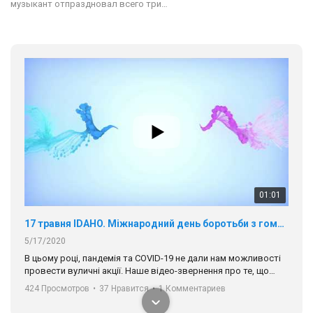
музыкант отпраздновал всего три…
01:01
17 травня IDAHO. Міжнародний день боротьби з гомофобією трансфобією і біфобія.
5/17/2020
В цьому році, пандемія та COVІD-19 не дали нам можливості
провести вуличні акції. Наше відео-звернення про те, що
навіть коли ми у різних містах та не можемо зустрінеться, ми
424 Просмотров
•
37 Нравится
•
1 Комментариев
разом. Ми закликаємо всіх хто поділяє цінності рівності та
солідарності, приєднатися до нас. Регіональні підрозділи