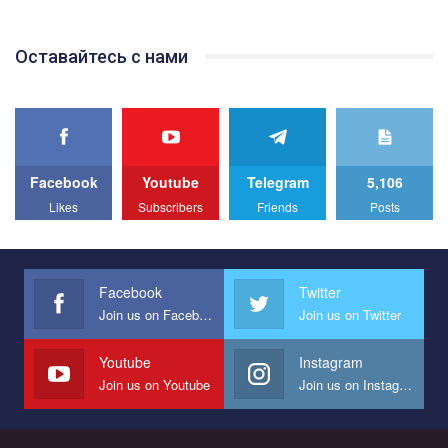
відео.
Team of Gay Alliance Ukraine participates in a competition for the
Оставайтесь с нами
best video, representing programme for the development of
organization. The competition is organized by inetrnational
organization PACT.
We appeal to your support and ask to help us implement our plan
to combat violence against LGBT people in Ukraine.
Facebook
Youtube
Telegram
5,106
All you have to do is to press "Like" below the video.
Likes
Subscribers
Friends
Posts
Эмоционально сильный ролик от команды "Гей-альянс
Украина", который принимает участие в конкурсе
международной организации PACT на лучший ролик,
представляющий программу развития организации.
Facebook
Twitter
Join us on Facebook
Join us on Twitter
Мы просим вас поддержать нас и помочь нам реализовать
наш план по борьбе с насилием и дискриминацией на почве
СОГИ в Украине.
Youtube
Instagram
Join us on Youtube
Join us on Instagram
Все, что вам нужно сделать - это зайти на наш канал YouTube
по этой ссылке и поставить лайк под видео.