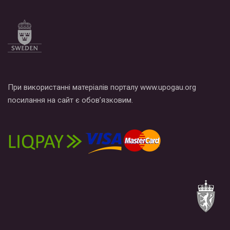
При використанні матеріалів порталу www.upogau.org
посилання на сайт є обов’язковим.