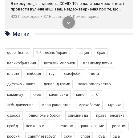
В цьому році, пандемія та COVІD-19 не дали нам можливості
провести вуличні акції. Наше відео-звернення про те, що
навіть коли ми у різних містах та не можемо зустрінеться, ми
423 Просмотров
•
37 Нравится
•
1 Комментариев
разом. Ми закликаємо всіх хто поділяє цінності рівності та
солідарності, приєднатися до нас. Регіональні підрозділи
ГАУ є в 16 областях України.
Метки
Разом наш голос лунає гучніше!
queer home
Гей-альянс Украина
акция
брак
великобритания
виталий милонов
владимир путин
власть
выборы
гау
гомофобия
дети
дискриминация
дональд трамп
законотворчество
камин-аут
киев
киевпрайд
кино
лгбт
00:58
лгбт-движение
марш равенства
мракобесие
музыка
Зупинимо насильство проти ЛГБТ в Україні! Stop violence against LGBT in Ukraine!
одесса
однополые браки
олимпиада
права человека
6/30/2017
Емоційний та вражаючий промо-ролік на конкурс PACT, який
прайд
психология
равенство
равноправие
религия
представляє програму "Гей-альянс Україна" з протидії
насильству проти ЛГБТ в Україні.
россия
санкт-петербург
сочи
спорт
суд
сша
1.9K Просмотров
•
226 Нравится
•
5 Комментариев