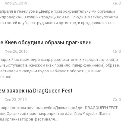
Апр 25, 2019
0
20 апреля в гей-клубе в Днепре правоохранительными органами
«проверка». В лучших традициях 90-х – люди в масках уложили
ФОТО
ех гостей клуба, сотрудников и артистов, и продержали их на
В Берлине отпраздновали
еры
легализацию гей-браков
e Киев обсудили образы дрэг-квин
ГЕЙ-АЛЬЯНС УКРАИНА
Июл 2, 2017
0
Фев 26, 2016
0
лярный во всем мире жанр развлекательных представлений, в
 выступают в женском (как правило, гипер-феминном) образе.
фестивали с каждым годом набирают обороты, и в них
ие все…
м заявок на DragQueen Fest
Сен 23, 2015
0
 в харьковском ночном клубе «Джем» пройдет DRAGQUEEN FEST
е». Организовывает мероприятие #JamNewProject и Жанна
ам организаторов фестиваля,…