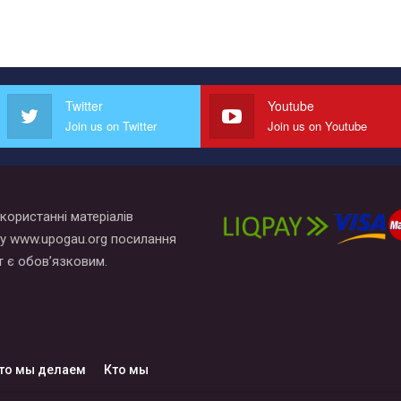
Twitter
Youtube
Join us on Twitter
Join us on Youtube
користанні матеріалів
у www.upogau.org посилання
т є обов’язковим.
то мы делаем
Кто мы