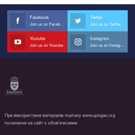
Украина", который принимает участие в конкурсе
международной организации PACT на лучший ролик,
представляющий программу развития организации.
Facebook
Twitter
Join us on Facebook
Join us on Twitter
Мы просим вас поддержать нас и помочь нам реализовать
наш план по борьбе с насилием и дискриминацией на почве
СОГИ в Украине.
Youtube
Instagram
Join us on Youtube
Join us on Instagram
Все, что вам нужно сделать - это зайти на наш канал YouTube
по этой ссылке и поставить лайк под видео.
При використанні матеріалів порталу www.upogau.org
посилання на сайт є обов’язковим.