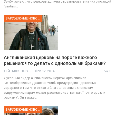
Уэлби заявил, что церковь должна отреагировать на них с позиций
"любви…
ЗАРУБЕЖНЫЕ НОВОСТИ
Англиканская церковь на пороге важного
решения: что делать с однополыми браками?
ГЕЙ-АЛЬЯНС УКРАИНА
Фев 12, 2014
0
Духовный лидер англиканской церкви, архиепископ
Кентерберийский Джастин Уэлби предупредил церковных
иерархов о том, что отказ в благословении однополым
супружеским парам может рассматриваться как "нечто сродни
расизму". Он также…
ЗАРУБЕЖНЫЕ НОВОСТИ