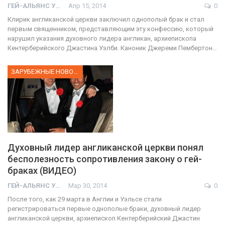
ГЕЙ-АЛЬЯНС УКРАИНА
Апр 15, 2014
0
Клирик англиканской церкви заключил однополый брак и стал
первым священником, представляющим эту конфессию, который
нарушил указания духовного лидера англикан, архиепископа
Кентерберийского Джастина Уэлби. Каноник Джереми Пембертон…
ЗАРУБЕЖНЫЕ НОВОСТИ
Духовный лидер англиканской церкви понял
бесполезность сопротивления закону о гей-
браках (ВИДЕО)
ГЕЙ-АЛЬЯНС УКРАИНА
Мар 30, 2014
0
После того, как 29 марта в Англии и Уэльсе стали
регистрироваться первые однополые браки, духовный лидер
англиканской церкви, архиепископ Кентерберийский Джастин