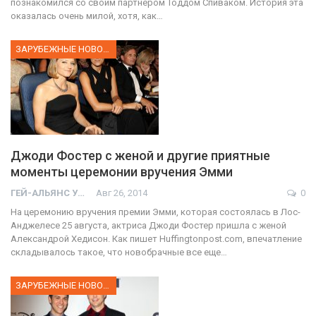
познакомился со своим партнером Тоддом Спиваком. История эта
оказалась очень милой, хотя, как…
ЗАРУБЕЖНЫЕ НОВОСТИ
Джоди Фостер с женой и другие приятные
моменты церемонии вручения Эмми
ГЕЙ-АЛЬЯНС УКРАИНА
Авг 26, 2014
0
На церемонию вручения премии Эмми, которая состоялась в Лос-
Анджелесе 25 августа, актриса Джоди Фостер пришла с женой
Александрой Хедисон. Как пишет Нuffingtonpost.com, впечатление
складывалось такое, что новобрачные все еще…
ЗАРУБЕЖНЫЕ НОВОСТИ