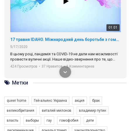
01:01
17 травня IDAHO. Міжнародний день боротьби з гомофобією трансфобією і біфобія.
5/17/2020
В цьому році, пандемія та COVІD-19 не дали нам можливості
провести вуличні акції. Наше відео-звернення про те, що
навіть коли ми у різних містах та не можемо зустрінеться, ми
424 Просмотров
•
37 Нравится
•
1 Комментариев
разом. Ми закликаємо всіх хто поділяє цінності рівності та
солідарності, приєднатися до нас. Регіональні підрозділи
ГАУ є в 16 областях України.
Метки
Разом наш голос лунає гучніше!
queer home
Гей-альянс Украина
акция
брак
великобритания
виталий милонов
владимир путин
власть
выборы
гау
гомофобия
дети
дискриминация
дональд трамп
законотворчество