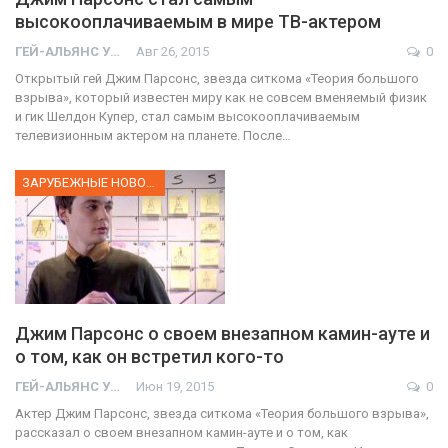
высокооплачиваемым в мире ТВ-актером
ГЕЙ-АЛЬЯНС УКРАИНА
Авг 26, 2015
0
Открытый гей Джим Парсонс, звезда ситкома «Теория большого
взрыва», который известен миру как не совсем вменяемый физик
и гик Шелдон Купер, стал самым высокооплачиваемым
телевизионным актером на планете. После…
ЗАРУБЕЖНЫЕ НОВОСТИ
Джим Парсонс о своем внезапном камин-ауте и
о том, как он встретил кого-то
ГЕЙ-АЛЬЯНС УКРАИНА
Июн 19, 2015
0
Актер Джим Парсонс, звезда ситкома «Теория большого взрыва»,
рассказал о своем внезапном камин-ауте и о том, как