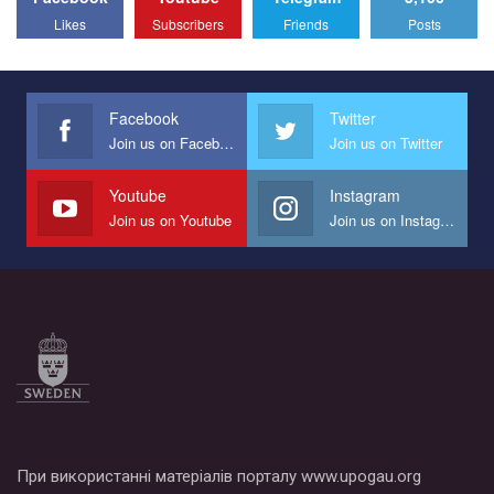
All you have to do is to press "Like" below the video.
Likes
Subscribers
Friends
Posts
Эмоционально сильный ролик от команды "Гей-альянс
Украина", который принимает участие в конкурсе
международной организации PACT на лучший ролик,
представляющий программу развития организации.
Facebook
Twitter
Join us on Facebook
Join us on Twitter
Мы просим вас поддержать нас и помочь нам реализовать
наш план по борьбе с насилием и дискриминацией на почве
СОГИ в Украине.
Youtube
Instagram
Join us on Youtube
Join us on Instagram
Все, что вам нужно сделать - это зайти на наш канал YouTube
по этой ссылке и поставить лайк под видео.
При використанні матеріалів порталу www.upogau.org