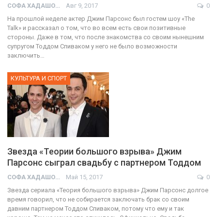
СОФА ХАДАШОТ
Авг 9, 2017
0
На прошлой неделе актер Джим Парсонс был гостем шоу «The
Talk» и рассказал о том, что во всем есть свои позитивные
стороны. Даже в том, что после знакомства со своим нынешним
супругом Тоддом Спиваком у него не было возможности
заключить…
КУЛЬТУРА И СПОРТ
Звезда «Теории большого взрыва» Джим
Парсонс сыграл свадьбу с партнером Тоддом
СОФА ХАДАШОТ
Май 15, 2017
0
Звезда сериала «Теория большого взрыва» Джим Парсонс долгое
время говорил, что не собирается заключать брак со своим
давним партнером Тоддом Спиваком, потому что ему и так