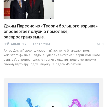
Джим Парсонс из «Теории большого взрыва»
опровергает слухи о помолвке,
распространяемые…
ГЕЙ-АЛЬЯНС УКРАИНА
Авг 17, 2014
0
Актер Джим Парсонс, известный зрителю благодаря роли
чокнутого физика Шелдона Купера из ситкома "Теория большого
взрыва", опроверг слухи о том, что сделал предложение руки
своему партнеру Тодду Спиуоку. С Тоддом 41-летний…