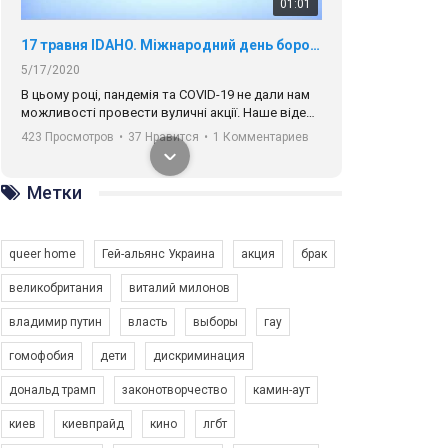
01:01
17 травня IDAHO. Міжнародний день боротьби з гомофобією трансфобією і біфобія.
5/17/2020
В цьому році, пандемія та COVІD-19 не дали нам
можливості провести вуличні акції. Наше відео-
звернення про те, що навіть коли ми у різних
423 Просмотров
•
37 Нравится
•
1 Комментариев
містах та не можемо зустрінеться, ми разом. Ми
закликаємо всіх хто поділяє цінності рівності та
солідарності, приєднатися до нас. Регіональні
Метки
підрозділи ГАУ є в 16 областях України.
Разом наш голос лунає гучніше!
queer home
Гей-альянс Украина
акция
брак
великобритания
виталий милонов
владимир путин
власть
выборы
гау
00:58
гомофобия
дети
дискриминация
дональд трамп
законотворчество
камин-аут
Зупинимо насильство проти ЛГБТ в Україні! Stop violence against LGBT in Ukraine!
6/30/2017
киев
киевпрайд
кино
лгбт
Емоційний та вражаючий промо-ролік на