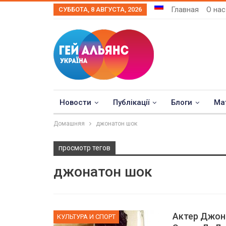
Главная
О нас
СУББОТА, 8 АВГУСТА, 2026
Новости
Публікації
Блоги
Ма
Домашняя
джонатон шок
просмотр тегов
джонатон шок
Актер Джон
КУЛЬТУРА И СПОРТ