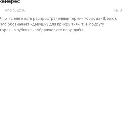
женерес
Апр 5, 2016
0
ФОТО
ЛГБТ-сленге есть распространенный термин «борода» (beard),
его обозначает «девушку для прикрытия», т. е. подругу
ФОТО
В Берлине отпр
оторая на публике изображает его пару, дабы…
ужащие-трансгендеры
легализацию г
ГЕЙ-АЛЬЯНС УКРАИНА
ГЕЙ-АЛЬЯНС УКРАИНА
Июл 27, 2017
0
Ию