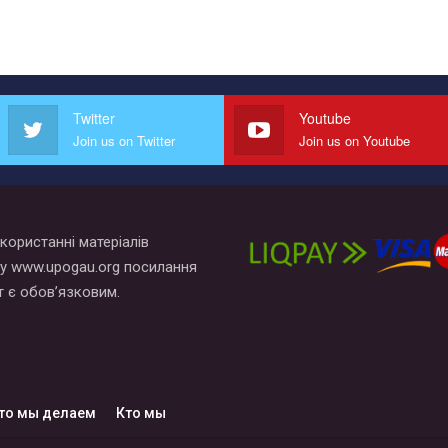
Twitter
Youtube
Join us on Twitter
Join us on Youtube
користанні матеріалів
у www.upogau.org посилання
т є обов’язковим.
то мы делаем
Кто мы