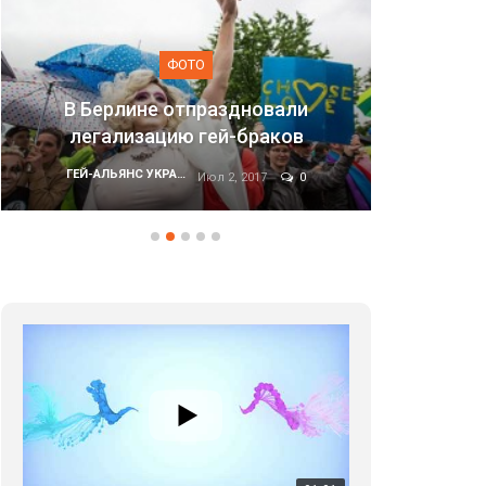
ФОТО
аздновали
ей-браков
Марш равенства в Киеве, 2
ГЕЙ-АЛЬЯНС УКРАИНА
л 2, 2017
0
Июн 20, 2017