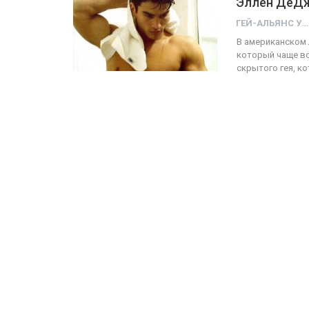
Эллен ДеД
ГЕЙ-АЛЬЯНС УКРАИНА
ФОТО
В американском 
который чаще вс
Прайд в Тель-Авиве собрал 200
скрытого гея, к
тысяч участников
Военносл
ГЕЙ-АЛЬЯНС УКРАИНА
Июн 10, 2017
0