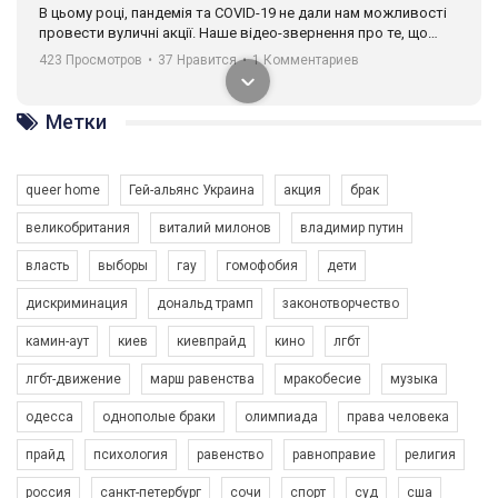
В цьому році, пандемія та COVІD-19 не дали нам можливості
провести вуличні акції. Наше відео-звернення про те, що
навіть коли ми у різних містах та не можемо зустрінеться, ми
423 Просмотров
•
37 Нравится
•
1 Комментариев
разом. Ми закликаємо всіх хто поділяє цінності рівності та
солідарності, приєднатися до нас. Регіональні підрозділи
ГАУ є в 16 областях України.
Метки
Разом наш голос лунає гучніше!
queer home
Гей-альянс Украина
акция
брак
великобритания
виталий милонов
владимир путин
власть
выборы
гау
гомофобия
дети
дискриминация
дональд трамп
законотворчество
камин-аут
киев
киевпрайд
кино
лгбт
00:58
лгбт-движение
марш равенства
мракобесие
музыка
Зупинимо насильство проти ЛГБТ в Україні! Stop violence against LGBT in Ukraine!
одесса
однополые браки
олимпиада
права человека
6/30/2017
Емоційний та вражаючий промо-ролік на конкурс PACT, який
прайд
психология
равенство
равноправие
религия
представляє програму "Гей-альянс Україна" з протидії
насильству проти ЛГБТ в Україні.
россия
санкт-петербург
сочи
спорт
суд
сша
1.9K Просмотров
•
226 Нравится
•
5 Комментариев