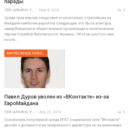
парады
ГЕЙ-АЛЬЯНС УКРАИНА
Май 8, 2014
0
Среди трех версий следствия относительно стрелявших на
Майдане наиболее вероятна следующая: это была агентура,
завербованная в общественные организации и политические
партии Службой безопасности Украины. Об этом шестого мая
после…
ЗАРУБЕЖНЫЕ НОВОСТИ
Павел Дуров уволен из «ВКонтакте» из-за
ЕвроМайдана
ГЕЙ-АЛЬЯНС УКРАИНА
Апр 22, 2014
0
Основатель популярной среди ЛГБТ социальной сети "ВКонакте"
уволен с должности ее генерального директора из-за нежелания