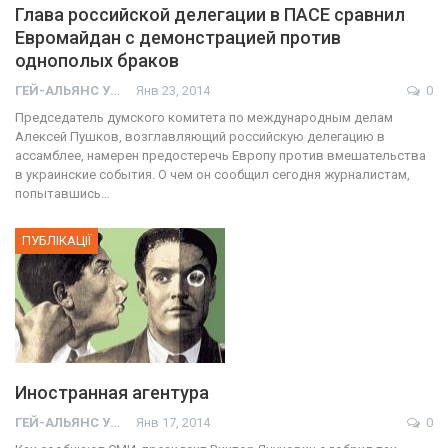
Глава российской делегации в ПАСЕ сравнил
Евромайдан с демонстрацией против
однополых браков
ГЕЙ-АЛЬЯНС УКРАИНА
Янв 23, 2014
0
Председатель думского комитета по международным делам
Алексей Пушков, возглавляющий российскую делегацию в
ассамблее, намерен предостеречь Европу против вмешательства
в украинские события. О чем он сообщил сегодня журналистам,
попытавшись…
ПУБЛІКАЦІЇ
Иностранная агентура
ГЕЙ-АЛЬЯНС УКРАИНА
Янв 17, 2014
0