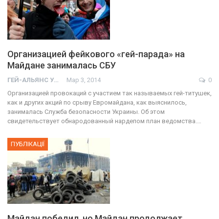
Организацией фейкового «гей-парада» на
Майдане занималась СБУ
ГЕЙ-АЛЬЯНС УКРАИНА
Мар 3, 2014
0
Организацией провокаций с участием так называемых гей-титушек,
как и других акций по срыву Евромайдана, как выяснилось,
занималась Служба безопасности Украины. Об этом
свидетельствует обнародованный нардепом план ведомства.…
ПУБЛІКАЦІЇ
Майдан победил, но Майдан продолжает