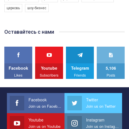
програму з боротьби з насильством проти ЛГБТ в Україні.
церковь
шоу-бизнес
Якщо ти хочеш підтримати нас - просто натисни "лайк" під
відео.
Team of Gay Alliance Ukraine participates in a competition for the
Оставайтесь с нами
best video, representing programme for the development of
organization. The competition is organized by inetrnational
organization PACT.
We appeal to your support and ask to help us implement our plan
to combat violence against LGBT people in Ukraine.
Facebook
Youtube
Telegram
5,106
All you have to do is to press "Like" below the video.
Likes
Subscribers
Friends
Posts
Эмоционально сильный ролик от команды "Гей-альянс
Украина", который принимает участие в конкурсе
международной организации PACT на лучший ролик,
представляющий программу развития организации.
Facebook
Twitter
Join us on Facebook
Join us on Twitter
Мы просим вас поддержать нас и помочь нам реализовать
наш план по борьбе с насилием и дискриминацией на почве
СОГИ в Украине.
Youtube
Instagram
Join us on Youtube
Join us on Instagram
Все, что вам нужно сделать - это зайти на наш канал YouTube