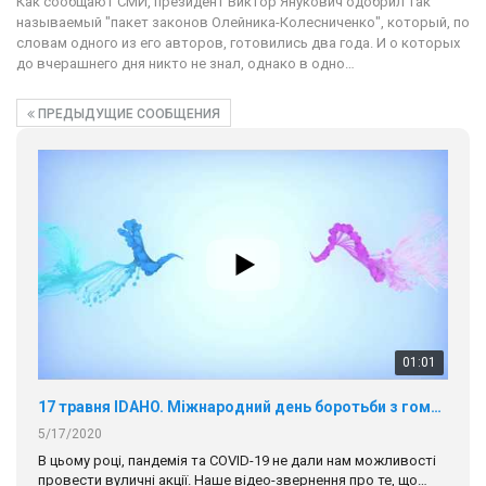
Как сообщают СМИ, президент Виктор Янукович одобрил так
называемый "пакет законов Олейника-Колесниченко", который, по
словам одного из его авторов, готовились два года. И о которых
до вчерашнего дня никто не знал, однако в одно…
ПРЕДЫДУЩИЕ СООБЩЕНИЯ
01:01
17 травня IDAHO. Міжнародний день боротьби з гомофобією трансфобією і біфобія.
5/17/2020
В цьому році, пандемія та COVІD-19 не дали нам можливості
провести вуличні акції. Наше відео-звернення про те, що