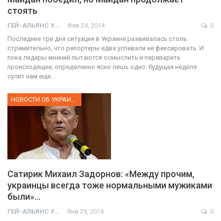
стоять
ГЕЙ-АЛЬЯНС УКРАИНА
Фев 24, 2014
0
Последние три дня ситуация в Украине развивалась столь
стремительно, что репортеры едва успевали ее фиксировать. И
пока лидеры мнений пытаются осмыслить и переварить
происходящее, определенно ясно лишь одно: будущая неделя
сулит нам еще…
НОВОСТИ ОБ УКРАИНЕ
Сатирик Михаил Задорнов: «Между прочим,
украинцы всегда тоже нормальными мужиками
были»…
ГЕЙ-АЛЬЯНС УКРАИНА
Янв 29, 2014
0