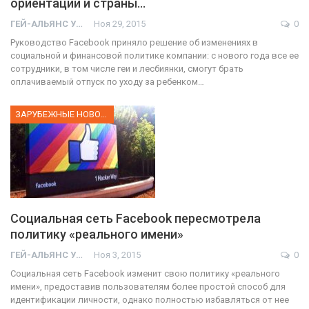
ориентации и страны…
ГЕЙ-АЛЬЯНС УКРАИНА
Ноя 29, 2015
0
Руководство Facebook приняло решение об изменениях в
социальной и финансовой политике компании: с нового года все ее
сотрудники, в том числе геи и лесбиянки, смогут брать
оплачиваемый отпуск по уходу за ребенком…
ЗАРУБЕЖНЫЕ НОВОСТИ
Социальная сеть Facebook пересмотрела
политику «реального имени»
ГЕЙ-АЛЬЯНС УКРАИНА
Ноя 3, 2015
0
Социальная сеть Facebook изменит свою политику «реального
имени», предоставив пользователям более простой способ для
идентификации личности, однако полностью избавляться от нее