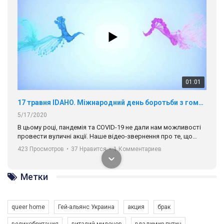
01:01
17 травня IDAHO. Міжнародний день боротьби з гомофобією трансфобією і біфобія.
5/17/2020
В цьому році, пандемія та COVІD-19 не дали нам можливості
провести вуличні акції. Наше відео-звернення про те, що
навіть коли ми у різних містах та не можемо зустрінеться, ми
423 Просмотров
•
37 Нравится
•
1 Комментариев
разом. Ми закликаємо всіх хто поділяє цінності рівності та
солідарності, приєднатися до нас. Регіональні підрозділи
ГАУ є в 16 областях України.
Метки
Разом наш голос лунає гучніше!
queer home
Гей-альянс Украина
акция
брак