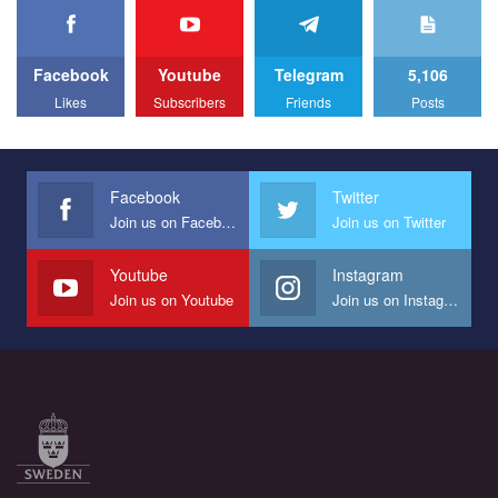
We appeal to your support and ask to help us implement our plan
to combat violence against LGBT people in Ukraine.
Facebook
Youtube
Telegram
5,106
All you have to do is to press "Like" below the video.
Likes
Subscribers
Friends
Posts
Эмоционально сильный ролик от команды "Гей-альянс
Украина", который принимает участие в конкурсе
международной организации PACT на лучший ролик,
представляющий программу развития организации.
Facebook
Twitter
Join us on Facebook
Join us on Twitter
Мы просим вас поддержать нас и помочь нам реализовать
наш план по борьбе с насилием и дискриминацией на почве
СОГИ в Украине.
Youtube
Instagram
Join us on Youtube
Join us on Instagram
Все, что вам нужно сделать - это зайти на наш канал YouTube
по этой ссылке и поставить лайк под видео.