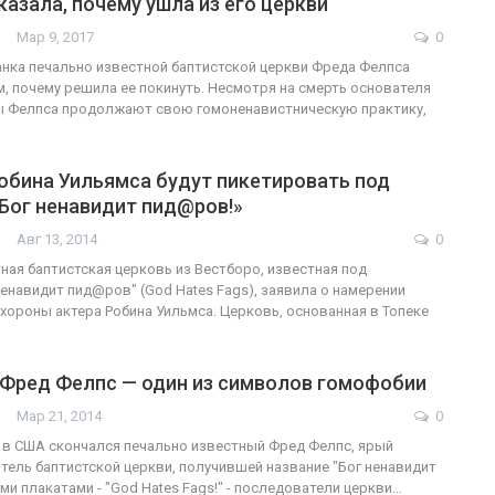
сказала, почему ушла из его церкви
Мар 9, 2017
0
ка печально известной баптистской церкви Фреда Фелпса
м, почему решила ее покинуть. Несмотря на смерть основателя
ФОТО
200
ты Фелпса продолжают свою гомоненавистническую практику,
Военнослужащие-трансгендеры
обина Уильямса будут пикетировать под
ГЕЙ-АЛЬЯНС УКРАИНА
Июл 27, 2017
0
Бог ненавидит пид@ров!»
Авг 13, 2014
0
ная баптистская церковь из Вестборо, известная под
ненавидит пид@ров" (God Hates Fags), заявила о намерении
хороны актера Робина Уильмса. Церковь, основанная в Топеке
 Фред Фелпс — один из символов гомофобии
Мар 21, 2014
0
 в США скончался печально известный Фред Фелпс, ярый
тель баптистской церкви, получившей название "Бог ненавидит
ими плакатами - "God Hates Fags!" - последователи церкви…