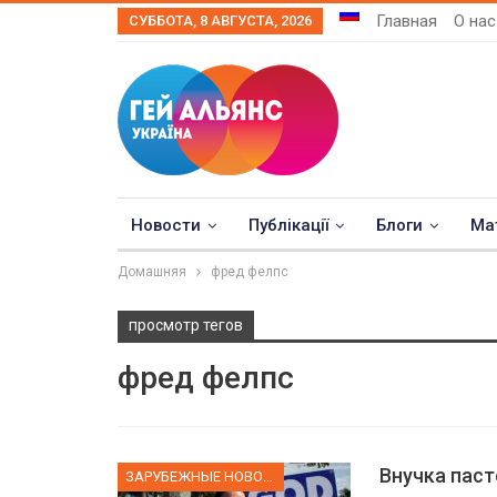
Главная
О нас
СУББОТА, 8 АВГУСТА, 2026
Новости
Публікації
Блоги
Ма
Домашняя
фред фелпс
просмотр тегов
фред фелпс
Внучка пас
ЗАРУБЕЖНЫЕ НОВОСТИ