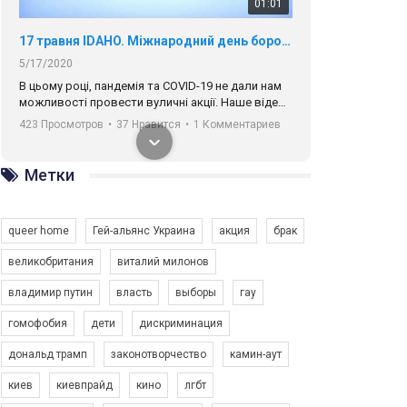
01:01
17 травня IDAHO. Міжнародний день боротьби з гомофобією трансфобією і біфобія.
5/17/2020
В цьому році, пандемія та COVІD-19 не дали нам
можливості провести вуличні акції. Наше відео-
звернення про те, що навіть коли ми у різних
423 Просмотров
•
37 Нравится
•
1 Комментариев
містах та не можемо зустрінеться, ми разом. Ми
закликаємо всіх хто поділяє цінності рівності та
солідарності, приєднатися до нас. Регіональні
Метки
підрозділи ГАУ є в 16 областях України.
Разом наш голос лунає гучніше!
queer home
Гей-альянс Украина
акция
брак
великобритания
виталий милонов
владимир путин
власть
выборы
гау
00:58
гомофобия
дети
дискриминация
дональд трамп
законотворчество
камин-аут
Зупинимо насильство проти ЛГБТ в Україні! Stop violence against LGBT in Ukraine!
6/30/2017
киев
киевпрайд
кино
лгбт
Емоційний та вражаючий промо-ролік на