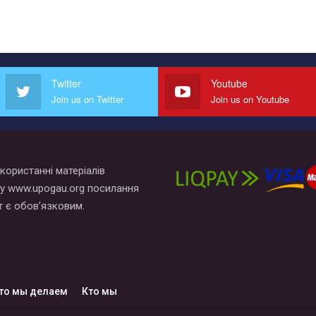
Twitter
Youtube
Join us on Twitter
Join us on Youtube
користанні матеріалів
у www.upogau.org посилання
т є обов’язковим.
то мы делаем
Кто мы