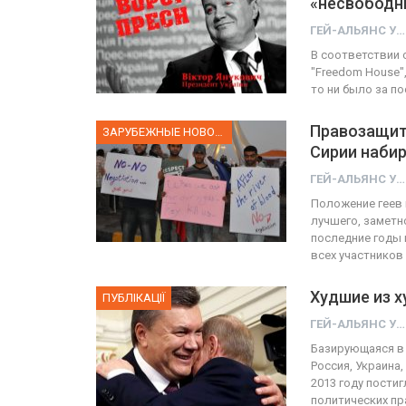
«несвободн
ГЕЙ-АЛЬЯНС УКРАИНА
ФОТО
В соответствии
"Freedom House",
Прайд в Тель-Авиве собрал 
то ни было за п
тысяч участников
Правозащит
ЗАРУБЕЖНЫЕ НОВОСТИ
ГЕЙ-АЛЬЯНС УКРАИНА
Сирии наби
Июн 10, 2017
0
ГЕЙ-АЛЬЯНС УКРАИНА
Положение геев 
лучшего, заметн
последние годы
всех участников
Худшие из 
ПУБЛІКАЦІЇ
ГЕЙ-АЛЬЯНС УКРАИНА
Базирующаяся в 
Россия, Украина,
2013 году пости
политических п