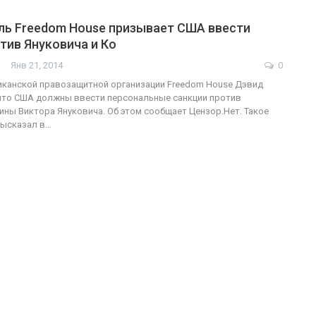
ль Freedom House призывает США ввести
тив Януковича и Ко
Янв 21, 2014
0
иканской правозащитной организации Freedom House Дэвид
что США должны ввести персональные санкции против
ины Виктора Януковича. Об этом сообщает Цензор.Нет. Такое
высказал в…