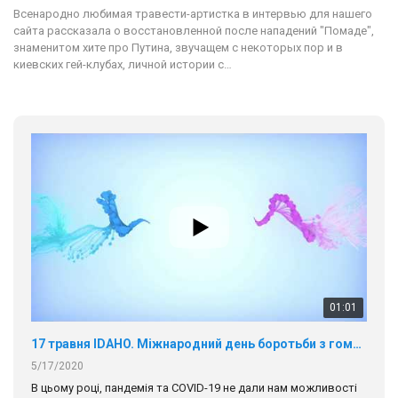
Всенародно любимая травести-артистка в интервью для нашего
сайта рассказала о восстановленной после нападений "Помаде",
знаменитом хите про Путина, звучащем с некоторых пор и в
киевских гей-клубах, личной истории с…
01:01
17 травня IDAHO. Міжнародний день боротьби з гомофобією трансфобією і біфобія.
5/17/2020
В цьому році, пандемія та COVІD-19 не дали нам можливості