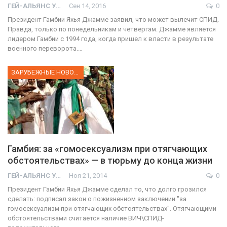
ГЕЙ-АЛЬЯНС УКРАИНА
Сен 14, 2016
0
Президент Гамбии Яхья Джамме заявил, что может вылечит СПИД.
Правда, только по понедельникам и четвергам. Джамме является
лидером Гамбии с 1994 года, когда пришел к власти в результате
военного переворота.…
ЗАРУБЕЖНЫЕ НОВОСТИ
Гамбия: за «гомосексуализм при отягчающих
обстоятельствах» — в тюрьму до конца жизни
ГЕЙ-АЛЬЯНС УКРАИНА
Ноя 21, 2014
0
Президент Гамбии Яхья Джамме сделал то, что долго грозился
сделать: подписал закон о пожизненном заключении "за
гомосексуализм при отягчающих обстоятельствах". Отягчающими
обстоятельствами считается наличие ВИЧ\СПИД-