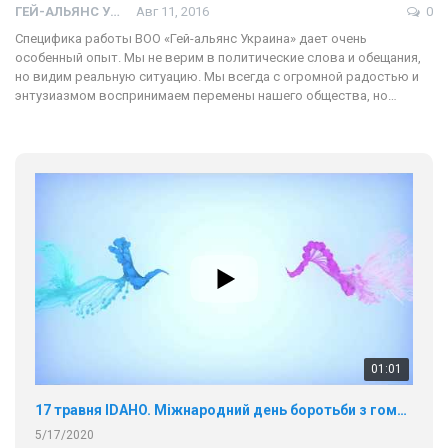
ГЕЙ-АЛЬЯНС УКРАИНА
Авг 11, 2016
0
Специфика работы ВОО «Гей-альянс Украина» дает очень
особенный опыт. Мы не верим в политические слова и обещания,
но видим реальную ситуацию. Мы всегда с огромной радостью и
энтузиазмом воспринимаем перемены нашего общества, но…
01:01
17 травня IDAHO. Міжнародний день боротьби з гомофобією трансфобією і біфобія.
5/17/2020