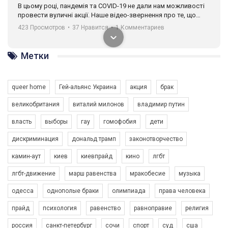
В цьому році, пандемія та COVІD-19 не дали нам можливості
провести вуличні акції. Наше відео-звернення про те, що
навіть коли ми у різних містах та не можемо зустрінеться, ми
423 Просмотров
•
37 Нравится
•
1 Комментариев
разом. Ми закликаємо всіх хто поділяє цінності рівності та
солідарності, приєднатися до нас. Регіональні підрозділи
ГАУ є в 16 областях України.
Метки
Разом наш голос лунає гучніше!
queer home
Гей-альянс Украина
акция
брак
великобритания
виталий милонов
владимир путин
власть
выборы
гау
гомофобия
дети
дискриминация
дональд трамп
законотворчество
камин-аут
киев
киевпрайд
кино
лгбт
00:58
лгбт-движение
марш равенства
мракобесие
музыка
Зупинимо насильство проти ЛГБТ в Україні! Stop violence against LGBT in Ukraine!
одесса
однополые браки
олимпиада
права человека
6/30/2017
Емоційний та вражаючий промо-ролік на конкурс PACT, який
прайд
психология
равенство
равноправие
религия
представляє програму "Гей-альянс Україна" з протидії
насильству проти ЛГБТ в Україні.
россия
санкт-петербург
сочи
спорт
суд
сша
1.9K Просмотров
•
226 Нравится
•
5 Комментариев