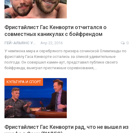
Фристайлист Гас Кенворти отчитался о
совместных каникулах с бойфрендом
ГЕЙ-АЛЬЯНС УКРАИНА
Апр 22, 2016
0
У чемпиона мира и серебряного призера сочинской Олимпиады по
фристайлу Гаса Кенворти остались за спиной удивительные
полгода. Он совершил камин-аут, представил публике своего
бойфренда, выиграл престижные соревнования,…
КУЛЬТУРА И СПОРТ
Фристайлист Гас Кенворти рад, что не вышел из