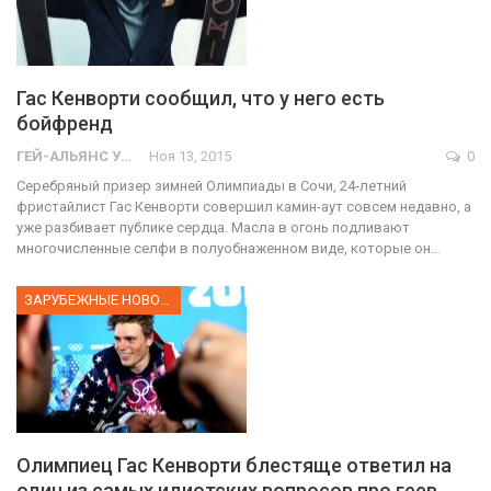
Гас Кенворти сообщил, что у него есть
бойфренд
ГЕЙ-АЛЬЯНС УКРАИНА
Ноя 13, 2015
0
Серебряный призер зимней Олимпиады в Сочи, 24-летний
фристайлист Гас Кенворти совершил камин-аут совсем недавно, а
уже разбивает публике сердца. Масла в огонь подливают
многочисленные селфи в полуобнаженном виде, которые он…
ЗАРУБЕЖНЫЕ НОВОСТИ
Олимпиец Гас Кенворти блестяще ответил на
один из самых идиотских вопросов про геев