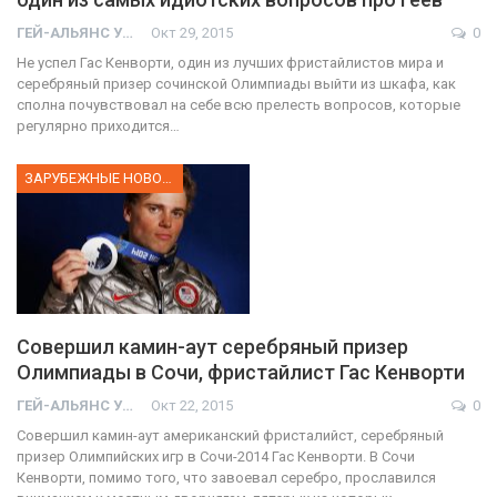
ГЕЙ-АЛЬЯНС УКРАИНА
Окт 29, 2015
0
Не успел Гас Кенворти, один из лучших фристайлистов мира и
серебряный призер сочинской Олимпиады выйти из шкафа, как
сполна почувствовал на себе всю прелесть вопросов, которые
регулярно приходится…
ЗАРУБЕЖНЫЕ НОВОСТИ
Совершил камин-аут серебряный призер
Олимпиады в Сочи, фристайлист Гас Кенворти
ГЕЙ-АЛЬЯНС УКРАИНА
Окт 22, 2015
0
Совершил камин-аут американский фристалийст, серебряный
призер Олимпийских игр в Сочи-2014 Гас Кенворти. В Сочи
Кенворти, помимо того, что завоевал серебро, прославился