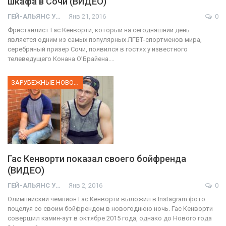
шкафа в Сочи (ВИДЕО)
ГЕЙ-АЛЬЯНС УКРАИНА
Янв 21, 2016
0
Фристайлист Гас Кенворти, который на сегодняшний день
является одним из самых популярных ЛГБТ-спортменов мира,
серебряный призер Сочи, появился в гостях у известного
телеведущего Конана О’Брайена.…
ЗАРУБЕЖНЫЕ НОВОСТИ
Гас Кенворти показал своего бойфренда
(ВИДЕО)
ГЕЙ-АЛЬЯНС УКРАИНА
Янв 2, 2016
0
Олимпийский чемпион Гас Кенворти выложил в Instagram фото
поцелуя со своим бойфрендом в новогоднюю ночь. Гас Кенворти
совершил камин-аут в октябре 2015 года, однако до Нового года