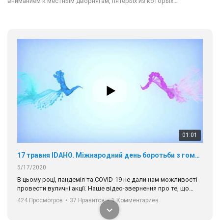
вниманием к местным дворнягам, пятерых из которых…
01:01
17 травня IDAHO. Міжнародний день боротьби з гомофобією трансфобією і біфобія.
5/17/2020
В цьому році, пандемія та COVІD-19 не дали нам можливості
провести вуличні акції. Наше відео-звернення про те, що
навіть коли ми у різних містах та не можемо зустрінеться, ми
424 Просмотров
•
37 Нравится
•
1 Комментариев
разом. Ми закликаємо всіх хто поділяє цінності рівності та
солідарності, приєднатися до нас. Регіональні підрозділи
ГАУ є в 16 областях України.
Разом наш голос лунає гучніше!