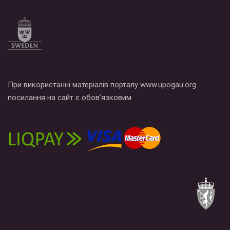
При використанні матеріалів порталу www.upogau.org
посилання на сайт є обов’язковим.