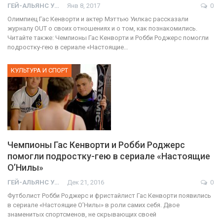
ГЕЙ-АЛЬЯНС УКРАИНА
Янв 8, 2017
0
Олимпиец Гас Кенворти и актер Мэттью Уилкас рассказали
журналу OUT о своих отношениях и о том, как познакомились.
Читайте также: Чемпионы Гас Кенворти и Робби Роджерс помогли
подростку-гею в сериале «Настоящие…
КУЛЬТУРА И СПОРТ
Чемпионы Гас Кенворти и Робби Роджерс
помогли подростку-гею в сериале «Настоящие
О’Нилы»
ГЕЙ-АЛЬЯНС УКРАИНА
Дек 21, 2016
0
Футболист Робби Роджерс и фристайлист Гас Кенворти появились
в сериале «Настоящие О’Нилы» в роли самих себя. Двое
знаменитых спортсменов, не скрывающих своей