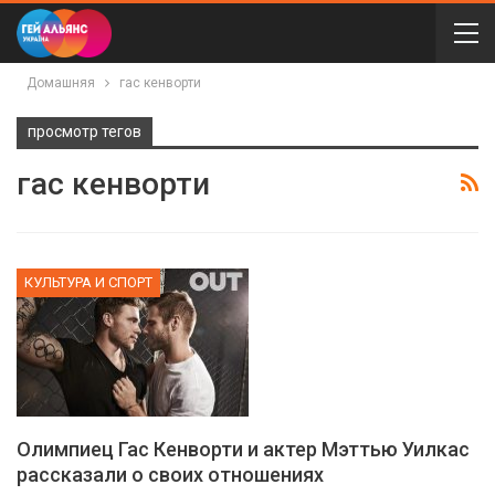
Домашняя
гас кенворти
просмотр тегов
гас кенворти
КУЛЬТУРА И СПОРТ
Олимпиец Гас Кенворти и актер Мэттью Уилкас
рассказали о своих отношениях