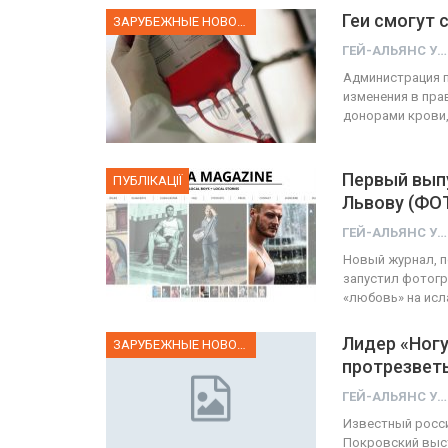
Геи смогут 
ЗАРУБЕЖНЫЕ НОВОСТИ
ГЕЙ-АЛЬЯНС УКРАИНА
Администрация 
изменения в пра
донорами крови,
Первый вып
ПУБЛІКАЦІЇ
Львову (ФО
ГЕЙ-АЛЬЯНС УКРАИНА
Новый журнал, п
запустил фотогр
«любовь» на исл
Лидер «Ног
ЗАРУБЕЖНЫЕ НОВОСТИ
протрезвет
ГЕЙ-АЛЬЯНС УКРАИНА
Известный росси
Покровский выст