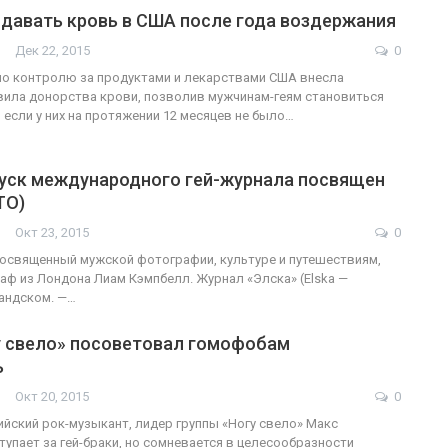
сдавать кровь в США после года воздержания
Дек 22, 2015
0
по контролю за продуктами и лекарствами США внесла
вила донорства крови, позволив мужчинам-геям становиться
 если у них на протяжении 12 месяцев не было…
уск международного гей-журнала посвящен
ТО)
Окт 23, 2015
0
освященный мужской фотографии, культуре и путешествиям,
аф из Лондона Лиам Кэмпбелл. Журнал «Элска» (Elska —
андском. —…
у свело» посоветовал гомофобам
ь
Окт 20, 2015
0
йский рок-музыкант, лидер группы «Ногу свело» Макс
упает за гей-браки, но сомневается в целесообразности