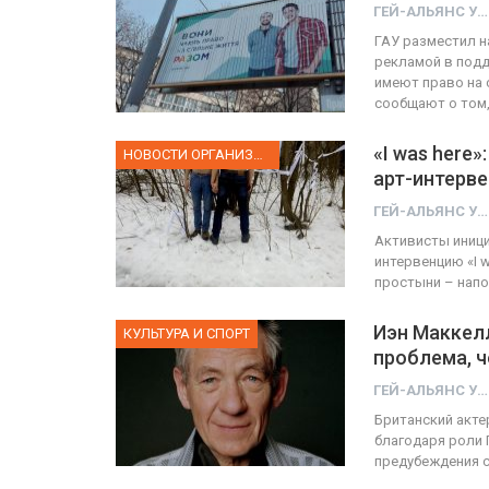
ГЕЙ-АЛЬЯНС УКРАИНА
ГАУ разместил н
рекламой в подд
ФОТО
имеют право на
сообщают о том,
Прайд в Тель-Авиве собрал 
тысяч участников
«I was here
НОВОСТИ ОРГАНИЗАЦИИ
арт-интерв
ГЕЙ-АЛЬЯНС УКРАИНА
Июн 10, 2017
0
ГЕЙ-АЛЬЯНС УКРАИНА
Активисты иници
интервенцию «I 
простыни – напом
Иэн Маккелл
КУЛЬТУРА И СПОРТ
проблема, 
ГЕЙ-АЛЬЯНС УКРАИНА
Британский акте
благодаря роли 
предубеждения с