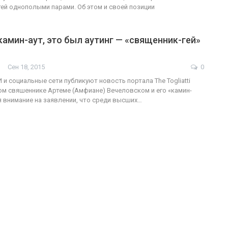
ей однополыми парами. Об этом и своей позиции
камин-аут, это был аутинг — «священник-гей»
Сен 18, 2015
0
и социальные сети публикуют новость портала The Togliatti
м свяшеннике Артеме (Амфиане) Вечеловском и его «камин-
уя внимание на заявлении, что среди высших…