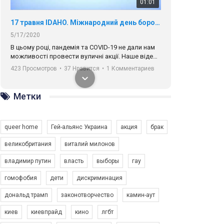
01:01
17 травня IDAHO. Міжнародний день боротьби з гомофобією трансфобією і біфобія.
5/17/2020
В цьому році, пандемія та COVІD-19 не дали нам
можливості провести вуличні акції. Наше відео-
звернення про те, що навіть коли ми у різних
423 Просмотров
•
37 Нравится
•
1 Комментариев
містах та не можемо зустрінеться, ми разом. Ми
закликаємо всіх хто поділяє цінності рівності та
солідарності, приєднатися до нас. Регіональні
Метки
підрозділи ГАУ є в 16 областях України.
Разом наш голос лунає гучніше!
queer home
Гей-альянс Украина
акция
брак
великобритания
виталий милонов
владимир путин
власть
выборы
гау
00:58
гомофобия
дети
дискриминация
дональд трамп
законотворчество
камин-аут
Зупинимо насильство проти ЛГБТ в Україні! Stop violence against LGBT in Ukraine!
6/30/2017
киев
киевпрайд
кино
лгбт
Емоційний та вражаючий промо-ролік на