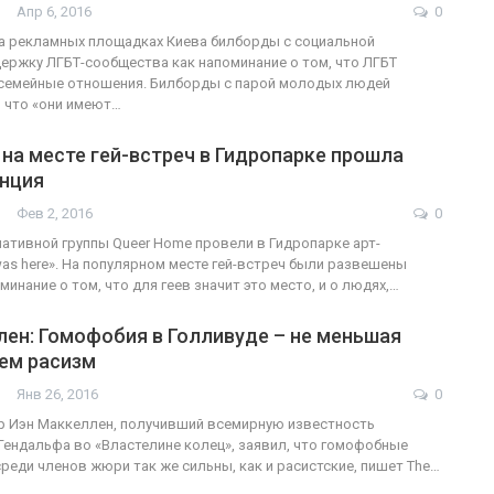
Апр 6, 2016
0
а рекламных площадках Киева билборды с социальной
ержку ЛГБТ-сообщества как напоминание о том, что ЛГБТ
 семейные отношения. Билборды с парой молодых людей
ФОТО
 что «они имеют…
200
Военнослужащие-трансгендеры
»: на месте гей-встреч в Гидропарке прошла
енция
ГЕЙ-АЛЬЯНС УКРАИНА
Июл 27, 2017
0
Фев 2, 2016
0
ативной группы Queer Home провели в Гидропарке арт-
was here». На популярном месте гей-встреч были развешены
инание о том, что для геев значит это место, и о людях,…
ен: Гомофобия в Голливуде – не меньшая
чем расизм
Янв 26, 2016
0
р Иэн Маккеллен, получивший всемирную известность
Гендальфа во «Властелине колец», заявил, что гомофобные
реди членов жюри так же сильны, как и расистские, пишет The…