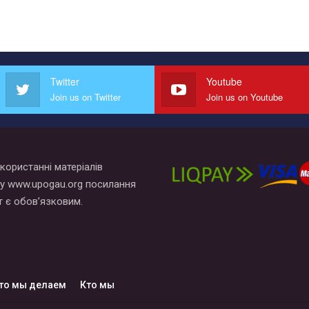
Twitter
Youtube
Join us on Twitter
Join us on Youtube
користанні матеріалів
у www.upogau.org посилання
т є обов’язковим.
то мы делаем
Кто мы