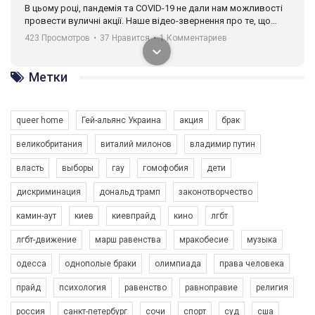
В цьому році, пандемія та COVІD-19 не дали нам можливості
провести вуличні акції. Наше відео-звернення про те, що
навіть коли ми у різних містах та не можемо зустрінеться, ми
423 Просмотров
•
37 Нравится
•
1 Комментариев
разом. Ми закликаємо всіх хто поділяє цінності рівності та
солідарності, приєднатися до нас. Регіональні підрозділи
ГАУ є в 16 областях України.
Метки
Разом наш голос лунає гучніше!
queer home
Гей-альянс Украина
акция
брак
великобритания
виталий милонов
владимир путин
власть
выборы
гау
гомофобия
дети
дискриминация
дональд трамп
законотворчество
камин-аут
киев
киевпрайд
кино
лгбт
00:58
лгбт-движение
марш равенства
мракобесие
музыка
Зупинимо насильство проти ЛГБТ в Україні! Stop violence against LGBT in Ukraine!
одесса
однополые браки
олимпиада
права человека
6/30/2017
Емоційний та вражаючий промо-ролік на конкурс PACT, який
прайд
психология
равенство
равноправие
религия
представляє програму "Гей-альянс Україна" з протидії
насильству проти ЛГБТ в Україні.
россия
санкт-петербург
сочи
спорт
суд
сша
1.9K Просмотров
•
226 Нравится
•
5 Комментариев