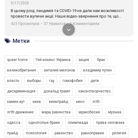
5/17/2020
В цьому році, пандемія та COVІD-19 не дали нам можливості
провести вуличні акції. Наше відео-звернення про те, що
навіть коли ми у різних містах та не можемо зустрінеться, ми
423 Просмотров
•
37 Нравится
•
1 Комментариев
разом. Ми закликаємо всіх хто поділяє цінності рівності та
солідарності, приєднатися до нас. Регіональні підрозділи
ГАУ є в 16 областях України.
Метки
Разом наш голос лунає гучніше!
queer home
Гей-альянс Украина
акция
брак
великобритания
виталий милонов
владимир путин
власть
выборы
гау
гомофобия
дети
дискриминация
дональд трамп
законотворчество
камин-аут
киев
киевпрайд
кино
лгбт
00:58
лгбт-движение
марш равенства
мракобесие
музыка
Зупинимо насильство проти ЛГБТ в Україні! Stop violence against LGBT in Ukraine!
одесса
однополые браки
олимпиада
права человека
6/30/2017
Емоційний та вражаючий промо-ролік на конкурс PACT, який
прайд
психология
равенство
равноправие
религия
представляє програму "Гей-альянс Україна" з протидії