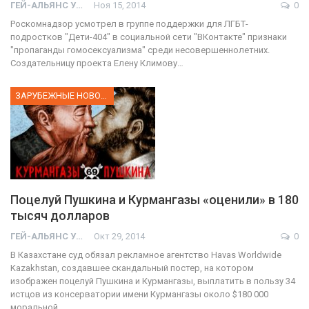
ГЕЙ-АЛЬЯНС УКРАИНА
Ноя 15, 2014
0
Роскомнадзор усмотрел в группе поддержки для ЛГБТ-
подростков "Дети-404" в социальной сети "ВКонтакте" признаки
"пропаганды гомосексуализма" среди несовершеннолетних.
Создательницу проекта Елену Климову…
ЗАРУБЕЖНЫЕ НОВОСТИ
Поцелуй Пушкина и Курмангазы «оценили» в 180
тысяч долларов
ГЕЙ-АЛЬЯНС УКРАИНА
Окт 29, 2014
0
В Казахстане суд обязал рекламное агентство Havas Worldwide
Kazakhstan, создавшее скандальный постер, на котором
изображен поцелуй Пушкина и Курмангазы, выплатить в пользу 34
истцов из консерватории имени Курмангазы около $180 000
моральной…