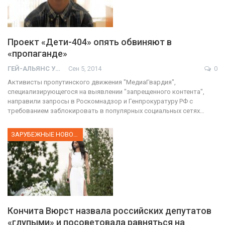
Проект «Дети-404» опять обвиняют в
«пропаганде»
ГЕЙ-АЛЬЯНС УКРАИНА
Сен 5, 2014
0
Активисты пропутинского движения "МедиаГвардия",
специализирующегося на выявлении "запрещенного контента",
направили запросы в Роскомнадзор и Генпрокуратуру РФ с
требованием заблокировать в популярных социальных сетях…
ЗАРУБЕЖНЫЕ НОВОСТИ
Кончита Вюрст назвала российских депутатов
«глупыми» и посоветовала равняться на