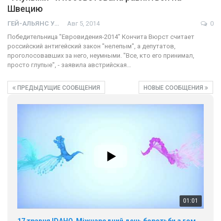
Швецию
ГЕЙ-АЛЬЯНС УКРАИНА
Авг 5, 2014
0
Победительница "Евровидения-2014" Кончита Вюрст считает
российский антигейский закон "нелепым", а депутатов,
проголосовавших за него, неумными. "Все, кто его принимал,
просто глупые", - заявила австрийская…
ПРЕДЫДУЩИЕ СООБЩЕНИЯ
НОВЫЕ СООБЩЕНИЯ
01:01
17 травня IDAHO. Міжнародний день боротьби з гомофобією трансфобією і біфобія.