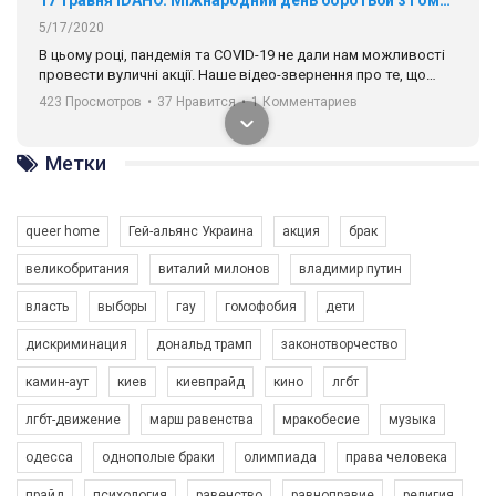
5/17/2020
В цьому році, пандемія та COVІD-19 не дали нам можливості
провести вуличні акції. Наше відео-звернення про те, що
навіть коли ми у різних містах та не можемо зустрінеться, ми
423 Просмотров
•
37 Нравится
•
1 Комментариев
разом. Ми закликаємо всіх хто поділяє цінності рівності та
солідарності, приєднатися до нас. Регіональні підрозділи
ГАУ є в 16 областях України.
Метки
Разом наш голос лунає гучніше!
queer home
Гей-альянс Украина
акция
брак
великобритания
виталий милонов
владимир путин
власть
выборы
гау
гомофобия
дети
дискриминация
дональд трамп
законотворчество
камин-аут
киев
киевпрайд
кино
лгбт
00:58
лгбт-движение
марш равенства
мракобесие
музыка
Зупинимо насильство проти ЛГБТ в Україні! Stop violence against LGBT in Ukraine!
одесса
однополые браки
олимпиада
права человека
6/30/2017
Емоційний та вражаючий промо-ролік на конкурс PACT, який
прайд
психология
равенство
равноправие
религия