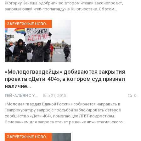
Жогорку Кенеша одобрили во втором чтении законопроект,
запрещающий «гей-пропаганду» в Кыргызстане. Об этом…
ЗАРУБЕЖНЫЕ НОВОСТИ
«Молодогвардейцы» добиваются закрытия
проекта «Дети-404», в котором суд признал
наличие…
ГЕЙ-АЛЬЯНС УКРАИНА
Янв 27, 2015
0
«Молодая гвардия Единой России» собирается направить в
Генпрокуратуру запрос c просьбой заблокировать сетевое
сообщество «Дети-404», помогающее ЛГБТ-подросткам.
Основанием для запроса станет решение нижнетагильского…
ЗАРУБЕЖНЫЕ НОВОСТИ