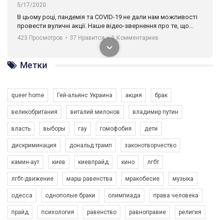
5/17/2020
В цьому році, пандемія та COVІD-19 не дали нам можливості
провести вуличні акції. Наше відео-звернення про те, що
навіть коли ми у різних містах та не можемо зустрінеться, ми
423 Просмотров
•
37 Нравится
•
1 Комментариев
разом. Ми закликаємо всіх хто поділяє цінності рівності та
солідарності, приєднатися до нас. Регіональні підрозділи
ГАУ є в 16 областях України.
Метки
Разом наш голос лунає гучніше!
queer home
Гей-альянс Украина
акция
брак
великобритания
виталий милонов
владимир путин
власть
выборы
гау
гомофобия
дети
дискриминация
дональд трамп
законотворчество
камин-аут
киев
киевпрайд
кино
лгбт
00:58
лгбт-движение
марш равенства
мракобесие
музыка
Зупинимо насильство проти ЛГБТ в Україні! Stop violence against LGBT in Ukraine!
одесса
однополые браки
олимпиада
права человека
6/30/2017
Емоційний та вражаючий промо-ролік на конкурс PACT, який
прайд
психология
равенство
равноправие
религия
представляє програму "Гей-альянс Україна" з протидії