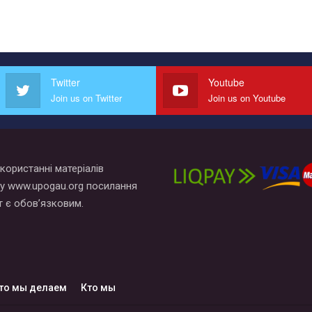
Twitter
Youtube
Join us on Twitter
Join us on Youtube
користанні матеріалів
у www.upogau.org посилання
т є обов’язковим.
то мы делаем
Кто мы