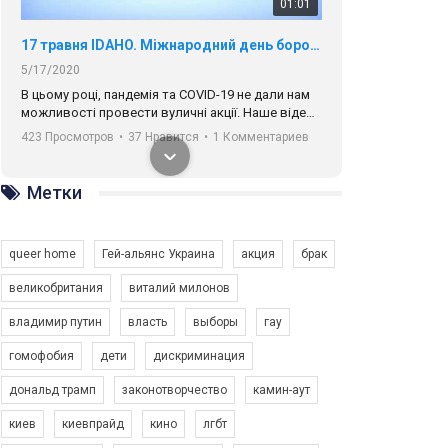
01:01
17 травня IDAHO. Міжнародний день боротьби з гомофобією трансфобією і біфобія.
5/17/2020
В цьому році, пандемія та COVІD-19 не дали нам
можливості провести вуличні акції. Наше відео-
звернення про те, що навіть коли ми у різних
423 Просмотров
•
37 Нравится
•
1 Комментариев
містах та не можемо зустрінеться, ми разом. Ми
закликаємо всіх хто поділяє цінності рівності та
солідарності, приєднатися до нас. Регіональні
Метки
підрозділи ГАУ є в 16 областях України.
Разом наш голос лунає гучніше!
queer home
Гей-альянс Украина
акция
брак
великобритания
виталий милонов
владимир путин
власть
выборы
гау
00:58
гомофобия
дети
дискриминация
дональд трамп
законотворчество
камин-аут
Зупинимо насильство проти ЛГБТ в Україні! Stop violence against LGBT in Ukraine!
6/30/2017
киев
киевпрайд
кино
лгбт
Емоційний та вражаючий промо-ролік на