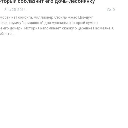
оторый соблазнит его дочь-лесбиянку
Янв 25, 2014
0
ости из Гонконга, миллионер Сесиль Чжао Цзэ-цунг
личил сумму "приданого" для мужчины, который сумеет
ФОТО
200
е его дочери. История напоминает сказку о царевне Несмеяне. С
ей, что…
Военнослужащие-трансгендеры
ГЕЙ-АЛЬЯНС УКРАИНА
Июл 27, 2017
0