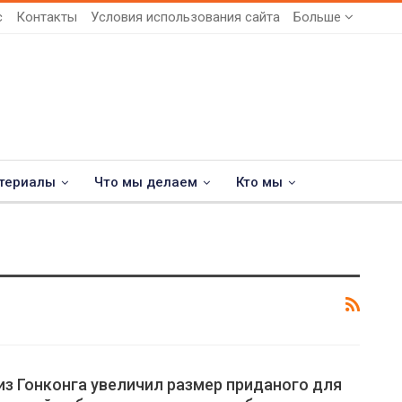
с
Контакты
Условия использования сайта
Больше
териалы
Что мы делаем
Кто мы
з Гонконга увеличил размер приданого для