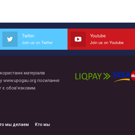
Twitter
Youtube
Join us on Twitter
Join us on Youtube
користанні матеріалів
у www.upogau.org посилання
т є обов’язковим.
то мы делаем
Кто мы