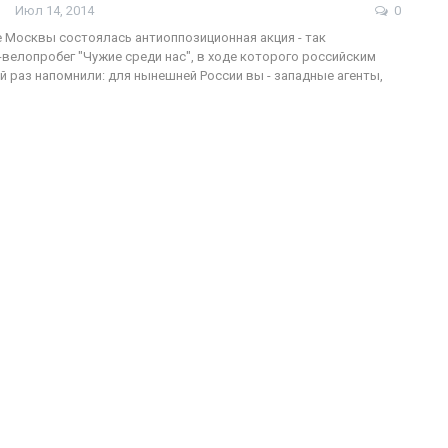
Июл 14, 2014
0
е Москвы состоялась антиоппозиционная акция - так
велопробег "Чужие среди нас", в ходе которого российским
й раз напомнили: для нынешней России вы - западные агенты,
ФОТО
200
Военнослужащие-трансгендеры
ГЕЙ-АЛЬЯНС УКРАИНА
Июл 27, 2017
0