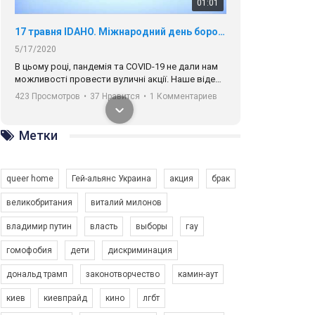
01:01
17 травня IDAHO. Міжнародний день боротьби з гомофобією трансфобією і біфобія.
5/17/2020
В цьому році, пандемія та COVІD-19 не дали нам
можливості провести вуличні акції. Наше відео-
звернення про те, що навіть коли ми у різних
423 Просмотров
•
37 Нравится
•
1 Комментариев
містах та не можемо зустрінеться, ми разом. Ми
закликаємо всіх хто поділяє цінності рівності та
солідарності, приєднатися до нас. Регіональні
Метки
підрозділи ГАУ є в 16 областях України.
Разом наш голос лунає гучніше!
queer home
Гей-альянс Украина
акция
брак
великобритания
виталий милонов
владимир путин
власть
выборы
гау
00:58
гомофобия
дети
дискриминация
дональд трамп
законотворчество
камин-аут
Зупинимо насильство проти ЛГБТ в Україні! Stop violence against LGBT in Ukraine!
6/30/2017
киев
киевпрайд
кино
лгбт
Емоційний та вражаючий промо-ролік на