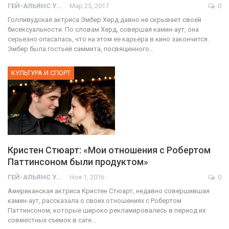
ГЕЙ-АЛЬЯНС УКРАИНА
Мар 25, 2017
0
Голливудская актриса Эмбер Херд давно не скрывает своей
бисексуальности. По словам Херд, совершая камин-аут, она
серьезно опасалась, что на этом ее карьера в кино закончится.
Эмбер была гостьей саммита, посвященного…
КУЛЬТУРА И СПОРТ
Кристен Стюарт: «Мои отношения с Робертом
Паттинсоном были продуктом»
ГЕЙ-АЛЬЯНС УКРАИНА
Ноя 1, 2016
0
Американская актриса Кристен Стюарт, недавно совершившая
камин-аут, рассказала о своих отношениях с Робертом
Паттинсоном, которые широко рекламировались в период их
совместных съемок в саге…