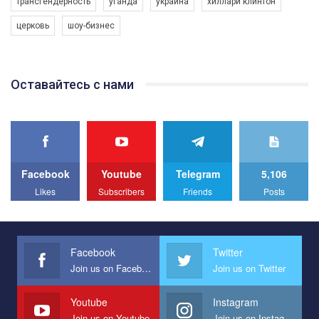
трансгендерность
уганда
украина
хиллари клинтон
програму з боротьби з насильством проти ЛГБТ в Україні.
церковь
шоу-бизнес
Якщо ти хочеш підтримати нас - просто натисни "лайк" під
відео.
Team of Gay Alliance Ukraine participates in a competition for the
Оставайтесь с нами
best video, representing programme for the development of
organization. The competition is organized by inetrnational
organization PACT.
We appeal to your support and ask to help us implement our plan
to combat violence against LGBT people in Ukraine.
Facebook
Youtube
Telegram
5,106
All you have to do is to press "Like" below the video.
Likes
Subscribers
Friends
Posts
Эмоционально сильный ролик от команды "Гей-альянс
Украина", который принимает участие в конкурсе
международной организации PACT на лучший ролик,
представляющий программу развития организации.
Facebook
Twitter
Join us on Facebook
Join us on Twitter
Мы просим вас поддержать нас и помочь нам реализовать
наш план по борьбе с насилием и дискриминацией на почве
СОГИ в Украине.
Youtube
Instagram
Join us on Youtube
Join us on Instagram