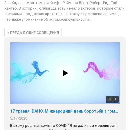
Рок Хадсон. Монтгомери Клифт. Рэймонд Бёрр. Роберт Рид. Таб
Хантер. В истории Голливуда есть немало актеров, которые стали
звездами, продолжая прятаться в шкафу и прекрасно понимая,
что даже упоминание об их гомосексуальности…
ПРЕДЫДУЩИЕ СООБЩЕНИЯ
01:01
17 травня IDAHO. Міжнародний день боротьби з гомофобією трансфобією і біфобія.
5/17/2020
В цьому році, пандемія та COVІD-19 не дали нам можливості