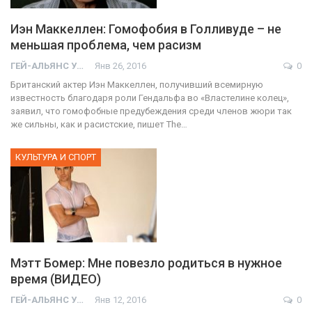
Иэн Маккеллен: Гомофобия в Голливуде – не
меньшая проблема, чем расизм
ГЕЙ-АЛЬЯНС УКРАИНА
Янв 26, 2016
0
Британский актер Иэн Маккеллен, получивший всемирную
известность благодаря роли Гендальфа во «Властелине колец»,
заявил, что гомофобные предубеждения среди членов жюри так
же сильны, как и расистские, пишет The…
КУЛЬТУРА И СПОРТ
Мэтт Бомер: Мне повезло родиться в нужное
время (ВИДЕО)
ГЕЙ-АЛЬЯНС УКРАИНА
Янв 12, 2016
0