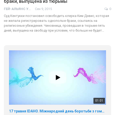
браки, выпущена из тюрьмы
ГЕЙ-АЛЬЯНС УКРАИНА
Сен 9, 2015
0
Суд Кентукки постановил освободить клерка Ким Дэвис, которая
не желала регистрировать однополые браки, ссылаясь на
религиозные убеждения. Чиновница, проведшая в тюрьме пять
дней, выпущена на свободу при условии, что больше не будет…
01:01
17 травня IDAHO. Міжнародний день боротьби з гомофобією трансфобією і біфобія.