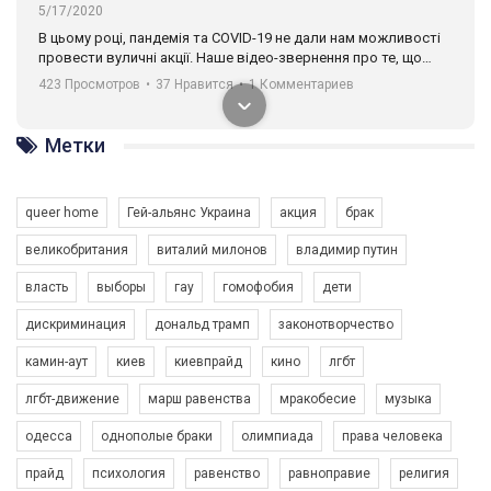
5/17/2020
В цьому році, пандемія та COVІD-19 не дали нам можливості
провести вуличні акції. Наше відео-звернення про те, що
навіть коли ми у різних містах та не можемо зустрінеться, ми
423 Просмотров
•
37 Нравится
•
1 Комментариев
разом. Ми закликаємо всіх хто поділяє цінності рівності та
солідарності, приєднатися до нас. Регіональні підрозділи
ГАУ є в 16 областях України.
Метки
Разом наш голос лунає гучніше!
queer home
Гей-альянс Украина
акция
брак
великобритания
виталий милонов
владимир путин
власть
выборы
гау
гомофобия
дети
дискриминация
дональд трамп
законотворчество
камин-аут
киев
киевпрайд
кино
лгбт
00:58
лгбт-движение
марш равенства
мракобесие
музыка
Зупинимо насильство проти ЛГБТ в Україні! Stop violence against LGBT in Ukraine!
одесса
однополые браки
олимпиада
права человека
6/30/2017
Емоційний та вражаючий промо-ролік на конкурс PACT, який
прайд
психология
равенство
равноправие
религия
представляє програму "Гей-альянс Україна" з протидії