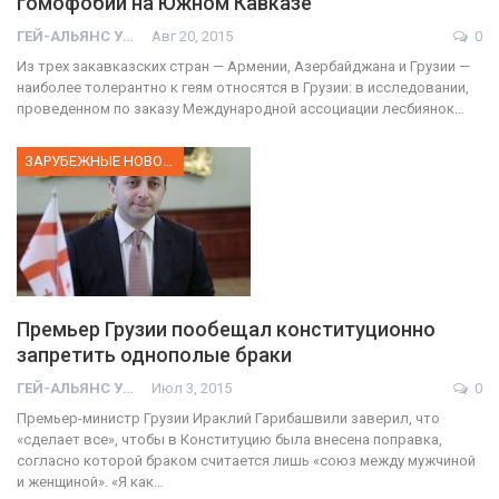
гомофобии на Южном Кавказе
ГЕЙ-АЛЬЯНС УКРАИНА
Авг 20, 2015
0
Из трех закавказских стран — Армении, Азербайджана и Грузии —
наиболее толерантно к геям относятся в Грузии: в исследовании,
проведенном по заказу Международной ассоциации лесбиянок…
ЗАРУБЕЖНЫЕ НОВОСТИ
Премьер Грузии пообещал конституционно
запретить однополые браки
ГЕЙ-АЛЬЯНС УКРАИНА
Июл 3, 2015
0
Премьер-министр Грузии Ираклий Гарибашвили заверил, что
«сделает все», чтобы в Конституцию была внесена поправка,
согласно которой браком считается лишь «союз между мужчиной
и женщиной». «Я как…