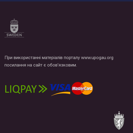
При використанні матеріалів порталу www.upogau.org
посилання на сайт є обов’язковим.