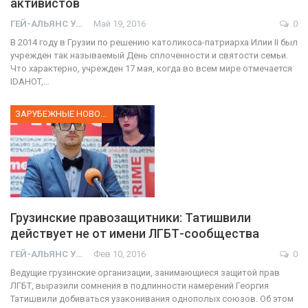
активистов
ГЕЙ-АЛЬЯНС УКРАИНА
Май 19, 2016
0
В 2014 году в Грузии по решению католикоса-патриарха Илии II был
учрежден так называемый День сплоченности и святости семьи.
Что характерно, учрежден 17 мая, когда во всем мире отмечается
IDAHOT,…
ЗАРУБЕЖНЫЕ НОВОСТИ
Грузинские правозащитники: Татишвили
действует не от имени ЛГБТ-сообщества
ГЕЙ-АЛЬЯНС УКРАИНА
Фев 10, 2016
0
Ведущие грузинские организации, занимающиеся защитой прав
ЛГБТ, выразили сомнения в подлинности намерений Георгия
Татишвили добиваться узаконивания однополых союзов. Об этом