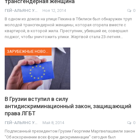
трансгендерная женщина
ГЕЙ-АЛЬЯНС УКРАИНА
Ноя 12, 2014
0
В одном из домов на улице Пекина в Тбилиси был обнаружен труп
молодой трансгендерной женщины, которая сгорела вместе с
квартирой, в которой жила. Преступник, убивший ее, совершил
поджог, чтобы уничтожить улики. Жертвой стала 23-летняя…
ЗАРУБЕЖНЫЕ НОВОСТИ
В Грузии вступил в силу
антидискриминационный закон, защищающий
права ЛГБТ
ГЕЙ-АЛЬЯНС УКРАИНА
Май 8, 2014
0
01:01
Подписанный президентом Грузии Георгием Маргвелашвили закон
17 травня IDAHO. Міжнародний день боротьби з гомофобією трансфобією і біфобія.
"Об искоренении всех форм дискриминации" сегодня был