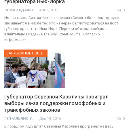
губернатора Нью-Йорка
СОФА ХАДАШОТ
Авг 5, 2017
0
Имя актрисы Синтии Никсон, звезды «Секса в большом городе»,
упоминается в числе тех, кто намерен баллотироваться на пост
губернатора штата Нью-Йорк. Первым об этом сообщило
влиятельное издание The Wall Street Journal. Согласно
информации…
ЗАРУБЕЖНЫЕ НОВОСТИ
Губернатор Северной Каролины проиграл
выборы из-за поддержки гомофобных и
трансфобных законов
ГЕЙ-АЛЬЯНС УКРАИНА
Дек 19, 2016
0
В прошлом году штат Северная Каролина прогремел на весь