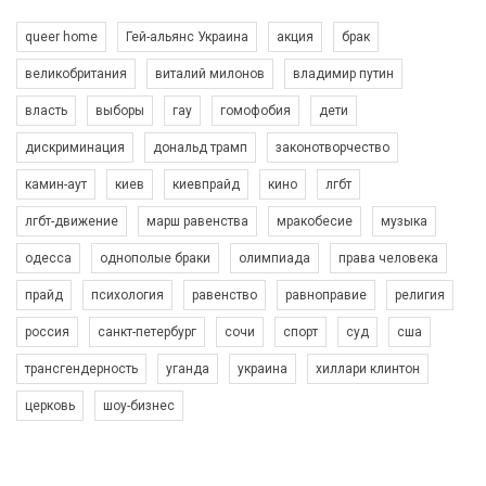
queer home
Гей-альянс Украина
акция
брак
великобритания
виталий милонов
владимир путин
власть
выборы
гау
гомофобия
дети
дискриминация
дональд трамп
законотворчество
камин-аут
киев
киевпрайд
кино
лгбт
00:58
лгбт-движение
марш равенства
мракобесие
музыка
Зупинимо насильство проти ЛГБТ в Україні! Stop violence against LGBT in Ukraine!
одесса
однополые браки
олимпиада
права человека
6/30/2017
Емоційний та вражаючий промо-ролік на конкурс PACT, який
прайд
психология
равенство
равноправие
религия
представляє програму "Гей-альянс Україна" з протидії
насильству проти ЛГБТ в Україні.
россия
санкт-петербург
сочи
спорт
суд
сша
1.9K Просмотров
•
226 Нравится
•
5 Комментариев
Ми просимо вашої підтримки, щоб реалізувати нашу
трансгендерность
уганда
украина
хиллари клинтон
програму з боротьби з насильством проти ЛГБТ в Україні.
церковь
шоу-бизнес
Якщо ти хочеш підтримати нас - просто натисни "лайк" під
відео.
Team of Gay Alliance Ukraine participates in a competition for the