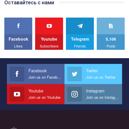
Оставайтесь с нами
best video, representing programme for the development of
organization. The competition is organized by inetrnational
organization PACT.
We appeal to your support and ask to help us implement our plan
to combat violence against LGBT people in Ukraine.
Facebook
Youtube
Telegram
5,106
All you have to do is to press "Like" below the video.
Likes
Subscribers
Friends
Posts
Эмоционально сильный ролик от команды "Гей-альянс
Украина", который принимает участие в конкурсе
международной организации PACT на лучший ролик,
представляющий программу развития организации.
Facebook
Twitter
Join us on Facebook
Join us on Twitter
Мы просим вас поддержать нас и помочь нам реализовать
наш план по борьбе с насилием и дискриминацией на почве
СОГИ в Украине.
Youtube
Instagram
Join us on Youtube
Join us on Instagram
Все, что вам нужно сделать - это зайти на наш канал YouTube
по этой ссылке и поставить лайк под видео.