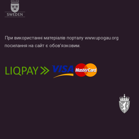
При використанні матеріалів порталу www.upogau.org
посилання на сайт є обов’язковим.