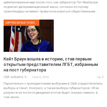
цивилизованный мир после того, как губернатор Пэт МакКрори
подписал дискриминационный закон, согласно которому
трансгендеры не имеют права пользоваться общественными…
ЗАРУБЕЖНЫЕ НОВОСТИ
Кейт Браун вошла в историю, став первым
открытым представителем ЛГБТ, избранным
на пост губернатора
ГЕЙ-АЛЬЯНС УКРАИНА
Ноя 9, 2016
0
Параллельно с президентскими выборами в США осуществлялись
выборы в Сенат, Конгресс, а также выборы губернаторов. Об их
результатах после подведения итогов будет сказано немало, в
том числе…