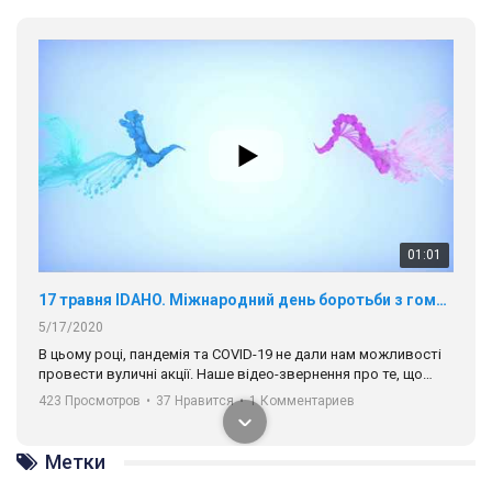
01:01
17 травня IDAHO. Міжнародний день боротьби з гомофобією трансфобією і біфобія.
5/17/2020
В цьому році, пандемія та COVІD-19 не дали нам можливості
провести вуличні акції. Наше відео-звернення про те, що
навіть коли ми у різних містах та не можемо зустрінеться, ми
423 Просмотров
•
37 Нравится
•
1 Комментариев
разом. Ми закликаємо всіх хто поділяє цінності рівності та
солідарності, приєднатися до нас. Регіональні підрозділи
ГАУ є в 16 областях України.
Метки
Разом наш голос лунає гучніше!