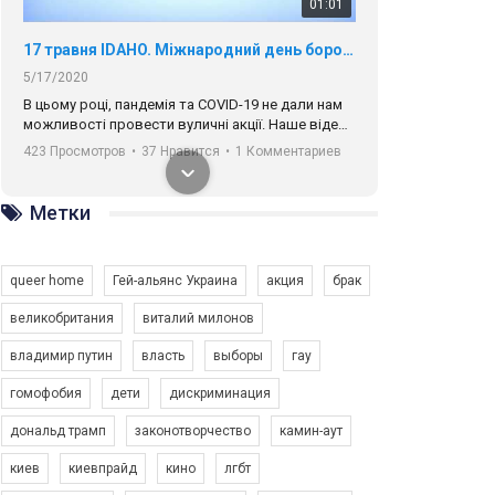
01:01
17 травня IDAHO. Міжнародний день боротьби з гомофобією трансфобією і біфобія.
5/17/2020
В цьому році, пандемія та COVІD-19 не дали нам
можливості провести вуличні акції. Наше відео-
звернення про те, що навіть коли ми у різних
423 Просмотров
•
37 Нравится
•
1 Комментариев
містах та не можемо зустрінеться, ми разом. Ми
закликаємо всіх хто поділяє цінності рівності та
солідарності, приєднатися до нас. Регіональні
Метки
підрозділи ГАУ є в 16 областях України.
Разом наш голос лунає гучніше!
queer home
Гей-альянс Украина
акция
брак
великобритания
виталий милонов
владимир путин
власть
выборы
гау
00:58
гомофобия
дети
дискриминация
дональд трамп
законотворчество
камин-аут
Зупинимо насильство проти ЛГБТ в Україні! Stop violence against LGBT in Ukraine!
6/30/2017
киев
киевпрайд
кино
лгбт
Емоційний та вражаючий промо-ролік на