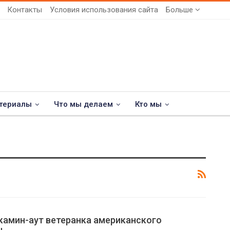
Контакты
Условия использования сайта
Больше
териалы
Что мы делаем
Кто мы
камин-аут ветеранка американского