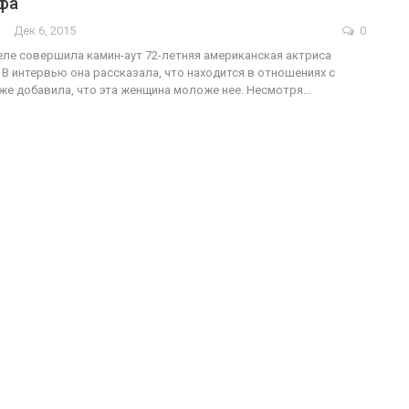
фа
Дек 6, 2015
0
ле совершила камин-аут 72-летняя американская актриса
 В интервью она рассказала, что находится в отношениях с
ФОТО
200
же добавила, что эта женщина моложе нее. Несмотря…
Военнослужащие-трансгендеры
ГЕЙ-АЛЬЯНС УКРАИНА
Июл 27, 2017
0