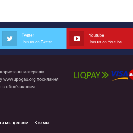
Twitter
Youtube
Join us on Twitter
Join us on Youtube
користанні матеріалів
у www.upogau.org посилання
т є обов’язковим.
то мы делаем
Кто мы