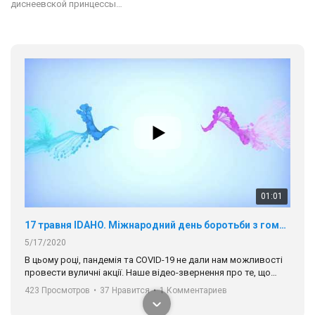
диснеевской принцессы…
01:01
17 травня IDAHO. Міжнародний день боротьби з гомофобією трансфобією і біфобія.
5/17/2020
В цьому році, пандемія та COVІD-19 не дали нам можливості
провести вуличні акції. Наше відео-звернення про те, що
навіть коли ми у різних містах та не можемо зустрінеться, ми
423 Просмотров
•
37 Нравится
•
1 Комментариев
разом. Ми закликаємо всіх хто поділяє цінності рівності та
солідарності, приєднатися до нас. Регіональні підрозділи