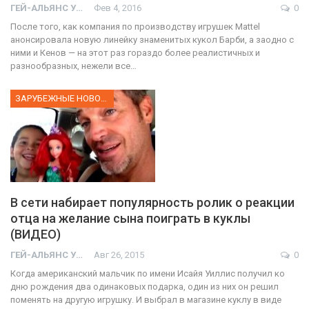
ГЕЙ-АЛЬЯНС УКРАИНА
Фев 4, 2016
0
После того, как компания по производству игрушек Mattel
анонсировала новую линейку знаменитых кукол Барби, а заодно с
ними и Кенов — на этот раз гораздо более реалистичных и
разнообразных, нежели все…
ЗАРУБЕЖНЫЕ НОВОСТИ
В сети набирает популярность ролик о реакции
отца на желание сына поиграть в куклы
(ВИДЕО)
ГЕЙ-АЛЬЯНС УКРАИНА
Авг 26, 2015
0
Когда американский мальчик по имени Исайя Уиллис получил ко
дню рождения два одинаковых подарка, один из них он решил
поменять на другую игрушку. И выбрал в магазине куклу в виде