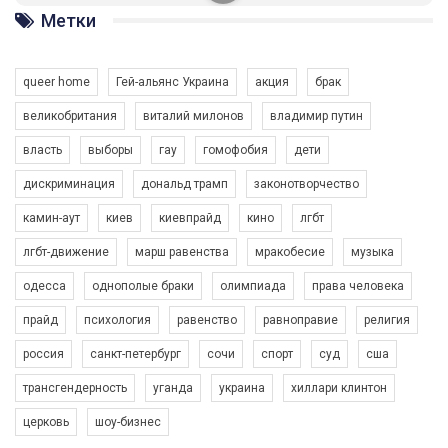
ГАУ є в 16 областях України.
Метки
Разом наш голос лунає гучніше!
queer home
Гей-альянс Украина
акция
брак
великобритания
виталий милонов
владимир путин
власть
выборы
гау
гомофобия
дети
дискриминация
дональд трамп
законотворчество
камин-аут
киев
киевпрайд
кино
лгбт
00:58
лгбт-движение
марш равенства
мракобесие
музыка
Зупинимо насильство проти ЛГБТ в Україні! Stop violence against LGBT in Ukraine!
одесса
однополые браки
олимпиада
права человека
6/30/2017
Емоційний та вражаючий промо-ролік на конкурс PACT, який
прайд
психология
равенство
равноправие
религия
представляє програму "Гей-альянс Україна" з протидії
насильству проти ЛГБТ в Україні.
россия
санкт-петербург
сочи
спорт
суд
сша
1.9K Просмотров
•
226 Нравится
•
5 Комментариев
Ми просимо вашої підтримки, щоб реалізувати нашу
трансгендерность
уганда
украина
хиллари клинтон
програму з боротьби з насильством проти ЛГБТ в Україні.
церковь
шоу-бизнес
Якщо ти хочеш підтримати нас - просто натисни "лайк" під