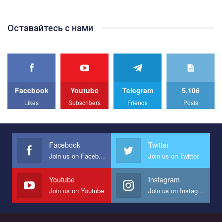
відео.
Team of Gay Alliance Ukraine participates in a competition for the
Оставайтесь с нами
best video, representing programme for the development of
organization. The competition is organized by inetrnational
organization PACT.
We appeal to your support and ask to help us implement our plan
to combat violence against LGBT people in Ukraine.
Facebook
Youtube
Telegram
5,106
All you have to do is to press "Like" below the video.
Likes
Subscribers
Friends
Posts
Эмоционально сильный ролик от команды "Гей-альянс
Украина", который принимает участие в конкурсе
международной организации PACT на лучший ролик,
представляющий программу развития организации.
Facebook
Twitter
Join us on Facebook
Join us on Twitter
Мы просим вас поддержать нас и помочь нам реализовать
наш план по борьбе с насилием и дискриминацией на почве
СОГИ в Украине.
Youtube
Instagram
Join us on Youtube
Join us on Instagram
Все, что вам нужно сделать - это зайти на наш канал YouTube
по этой ссылке и поставить лайк под видео.