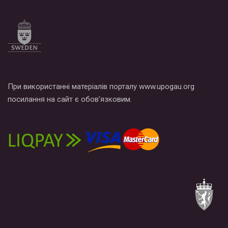
При використанні матеріалів порталу www.upogau.org
посилання на сайт є обов’язковим.